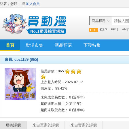
訪客，您好！
或
加入會員
商品標題
KSP
FF47
子
首頁
動漫市集
新品預購
下殺特集
會員: cbc1189 (865)
信用評價：865
上次登入時間：2026-07-13
信用度： 99.42%
未完成交易次數： 0 (近半年)
超商逾期出貨： 0 (近半年)
超商未取貨次數： 0 (近半年)
所有評價
來自買家的評價
來自賣家的評價