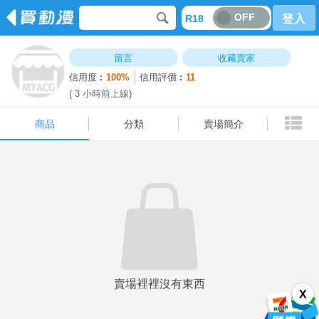
OFF
R18
登入
商品
分類
賣場簡介
留言
收藏賣家
信用度︰
100%
信用評價︰
11
( 3 小時前上線)
商品
分類
賣場簡介
賣場裡裡沒有東西
X