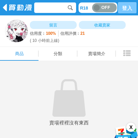
OFF
R18
登入
商品
分類
賣場簡介
留言
收藏賣家
信用度︰
100%
信用評價︰
21
( 10 小時前上線)
商品
分類
賣場簡介
賣場裡裡沒有東西
X