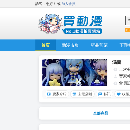
訪客，您好！
或
加入會員
首頁
動漫市集
新品預購
下殺
鴻圖
上次
賣家
會員
賣家介紹
去逛店鋪
私訊
收藏
全部商品