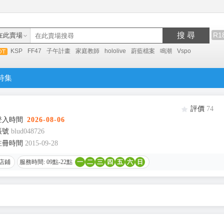
搜 尋
R1
在此賣場
KSP
FF47
子午計畫
家庭教師
hololive
蔚藍檔案
鳴潮
Vspo
特集
評價
74
登入時間
2026-08-06
帳號
blud048726
註冊時間
2015-09-28
店鋪
服務時間: 09點-22點
一
二
三
四
五
六
日