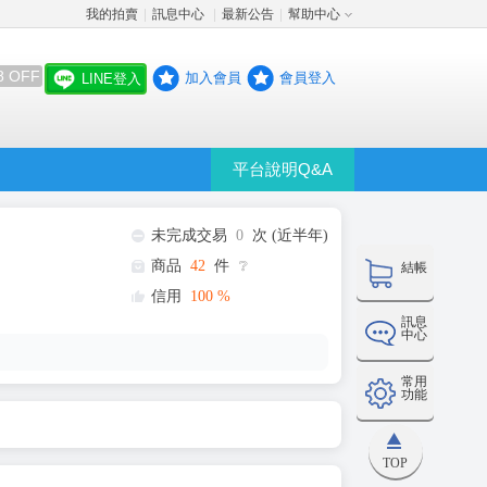
我的拍賣
訊息中心
最新公告
幫助中心
│
│
│
8 OFF
加入會員
會員登入
LINE登入
平台說明Q&A
未完成交易
0
次 (近半年)
商品
42
件
❔
結帳
信用
100
%
訊息
中心
常用
功能
TOP