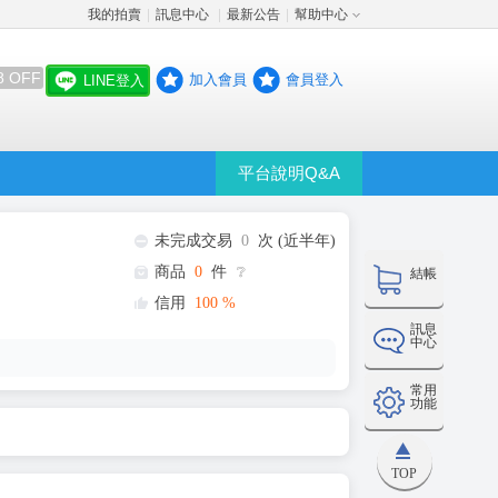
我的拍賣
訊息中心
最新公告
幫助中心
│
│
│
8 OFF
加入會員
會員登入
LINE登入
平台說明Q&A
未完成交易
0
次 (近半年)
商品
0
件
❔
結帳
信用
100
%
訊息
中心
常用
功能
TOP