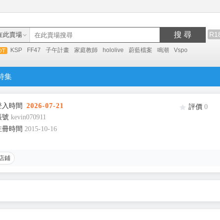
搜 尋
R1
在此賣場
KSP
FF47
子午計畫
家庭教師
hololive
蔚藍檔案
鳴潮
Vspo
特集
登入時間
2026-07-21
評價
0
帳號
kevin070911
註冊時間
2015-10-16
店鋪