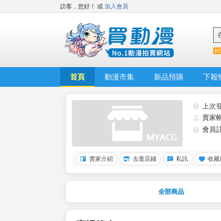
訪客，您好！
或
加入會員
首頁
動漫市集
新品預購
下殺
上次
賣家
會員
賣家介紹
去逛店鋪
私訊
收藏
全部商品