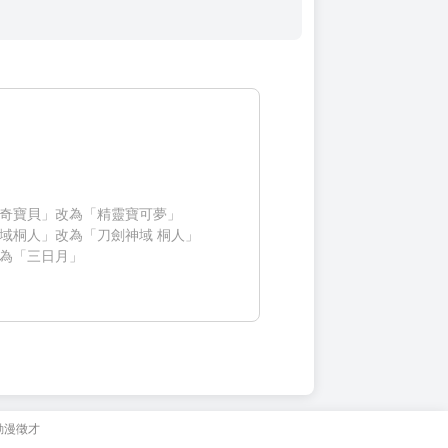
奇寶貝」改為「精靈寶可夢」
域桐人」改為「刀劍神域 桐人」
為「三日月」
動漫徵才