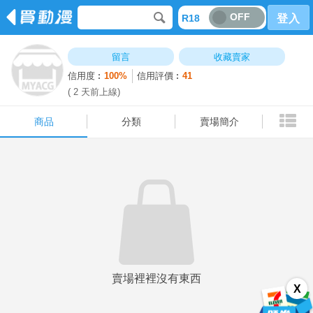
OFF
R18
登入
商品
分類
賣場簡介
留言
收藏賣家
信用度︰
100%
信用評價︰
41
( 2 天前上線)
商品
分類
賣場簡介
賣場裡裡沒有東西
X