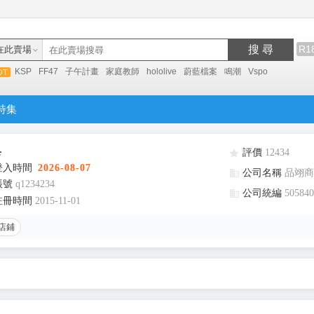
搜 尋
R1
在此賣場
KSP
FF47
子午計畫
家庭教師
hololive
蔚藍檔案
鳴潮
Vspo
特集
具
評價
12434
登入時間
2026-08-07
公司名稱
品翊商
帳號
q1234234
公司統編
505840
註冊時間
2015-11-01
店鋪