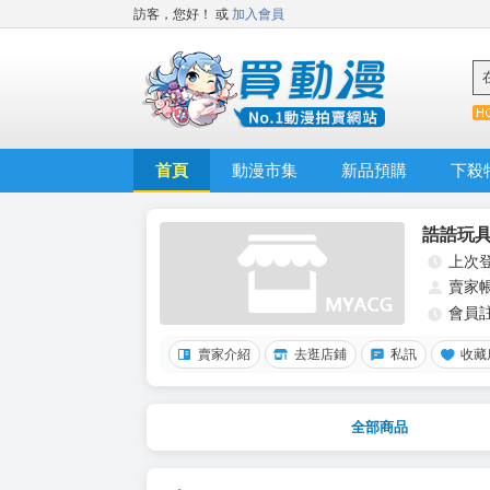
訪客，您好！
或
加入會員
首頁
動漫市集
新品預購
下殺
誥誥玩
上次
賣家
會員
賣家介紹
去逛店鋪
私訊
收藏
全部商品