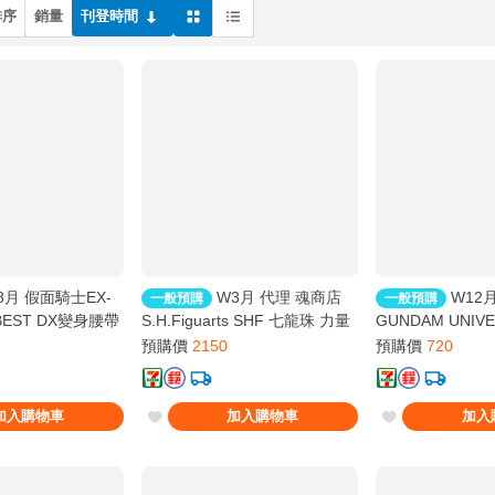
排序
銷量
刊登時間
8月 假面騎士EX-
W3月 代理 魂商店
W12
一般預購
一般預購
 BEST DX變身腰帶
S.H.Figuarts SHF 七龍珠 力量
GUNDAM UNI
11
全開 弗利沙 戰損版 810
鋼彈 RENEWAL 
預購價
2150
預購價
720
加入購物車
加入購物車
加入