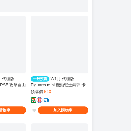
月 代理版
W1月 代理版
一般預購
VERSE 攻擊自由
Figuarts mini 機動戰士鋼彈 卡
810
佳里·由拉·阿斯哈 810
預購價
540
購物車
加入購物車