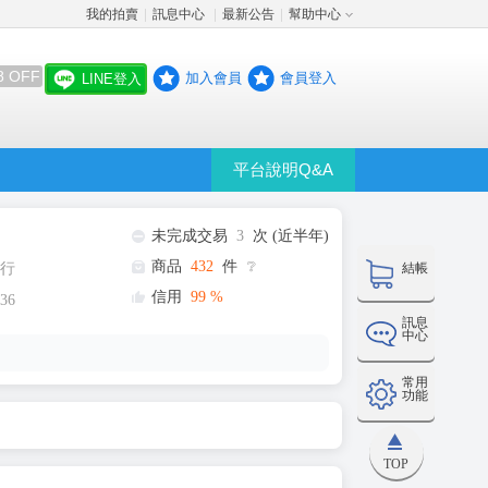
我的拍賣
訊息中心
最新公告
幫助中心
│
│
│
8 OFF
加入會員
會員登入
LINE登入
平台說明Q&A
未完成交易
3
次 (近半年)
商品
432
件
❔
行
結帳
信用
99
%
36
訊息
中心
常用
功能
TOP