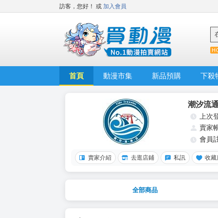
訪客，您好！
或
加入會員
首頁
動漫市集
新品預購
下殺
潮汐流
上次
賣家
會員
賣家介紹
去逛店鋪
私訊
收藏
全部商品