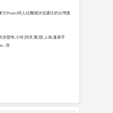
方Project同人社團潮汐流通社的台灣通
赤蠻奇,小玲,阿求,覺,戀,上海,蓬萊手
...等