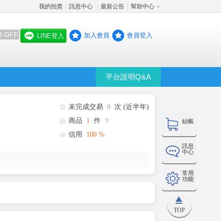
我的拍賣
訊息中心
最新公告
幫助中心
│
│
│
8 OFF
加入會員
會員登入
LINE登入
平台說明Q&A
未完成交易
0
次 (近半年)
商品
1
件
❔
結帳
信用
100
%
訊息
中心
常用
功能
TOP