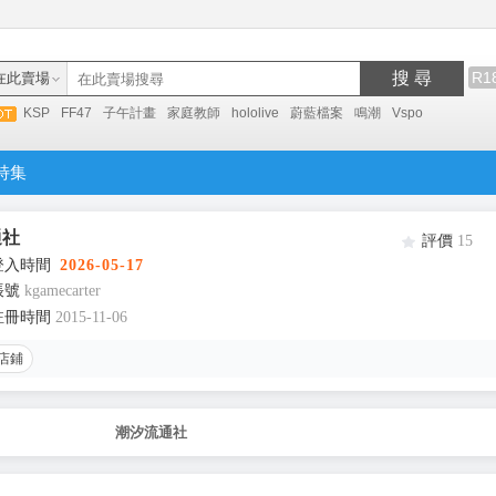
搜 尋
R1
在此賣場
KSP
FF47
子午計畫
家庭教師
hololive
蔚藍檔案
鳴潮
Vspo
特集
通社
評價
15
登入時間
2026-05-17
帳號
kgamecarter
註冊時間
2015-11-06
店鋪
潮汐流通社