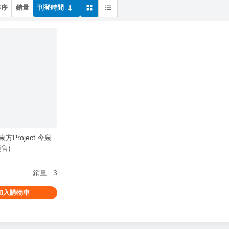
排序
銷量
刊登時間
方Project 今泉
預售)
銷量
:
3
加入購物車