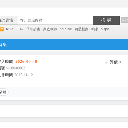
搜 尋
R1
在此賣場
KSP
FF47
子午計畫
家庭教師
hololive
蔚藍檔案
鳴潮
Vspo
特集
登入時間
2026-06-30
評價
0
帳號
w18840802
註冊時間
2015-11-12
店鋪