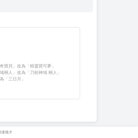
奇寶貝」改為「精靈寶可夢」
域桐人」改為「刀劍神域 桐人」
為「三日月」
動漫徵才