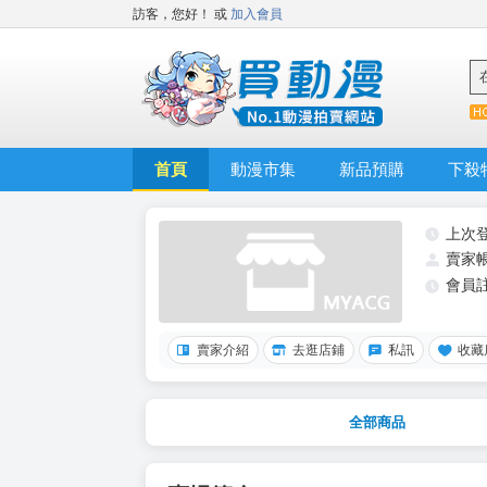
訪客，您好！
或
加入會員
首頁
動漫市集
新品預購
下殺
上次
賣家
會員
賣家介紹
去逛店鋪
私訊
收藏
全部商品