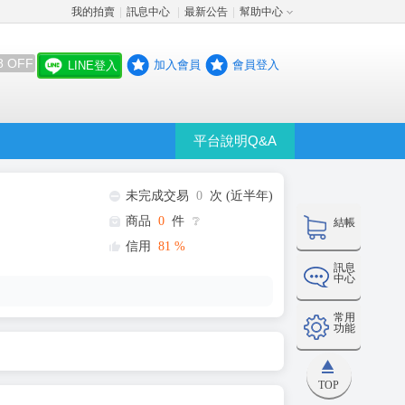
我的拍賣
訊息中心
最新公告
幫助中心
│
│
│
8 OFF
加入會員
會員登入
LINE登入
平台說明Q&A
未完成交易
0
次 (近半年)
商品
0
件
❔
結帳
信用
81
%
訊息
中心
常用
功能
TOP