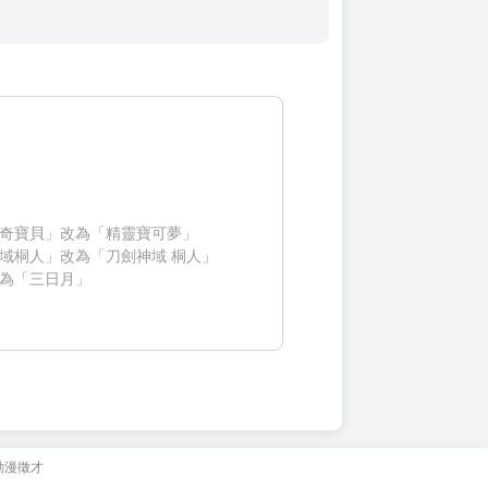
奇寶貝」改為「精靈寶可夢」
域桐人」改為「刀劍神域 桐人」
為「三日月」
動漫徵才