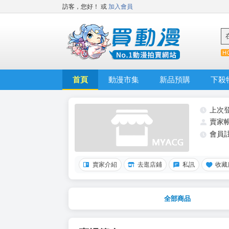
訪客，您好！
或
加入會員
首頁
動漫市集
新品預購
下殺
上次
賣家
會員
賣家介紹
去逛店鋪
私訊
收藏
全部商品