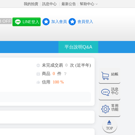
我的拍賣
訊息中心
最新公告
幫助中心
│
│
│
8 OFF
加入會員
會員登入
LINE登入
平台說明Q&A
未完成交易
0
次 (近半年)
商品
0
件
❔
結帳
信用
100
%
訊息
中心
常用
功能
TOP