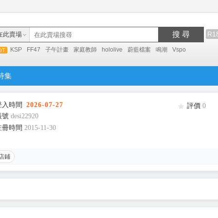
搜 尋
R1
在此賣場
KSP
FF47
子午計畫
家庭教師
hololive
蔚藍檔案
鳴潮
Vspo
特集
登入時間
2026-07-27
評價
0
帳號
desi22920
註冊時間
2015-11-30
店鋪