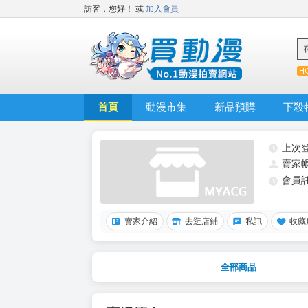
訪客，您好！
或
加入會員
首頁
動漫市集
新品預購
下殺
上次
賣家
會員
賣家介紹
去逛店鋪
私訊
收藏
全部商品