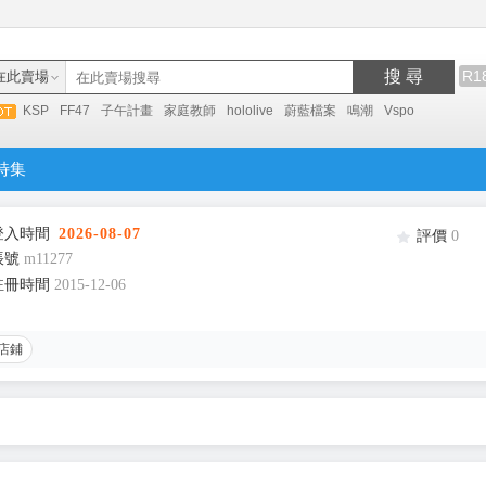
搜 尋
R1
在此賣場
KSP
FF47
子午計畫
家庭教師
hololive
蔚藍檔案
鳴潮
Vspo
特集
登入時間
2026-08-07
評價
0
帳號
m11277
註冊時間
2015-12-06
店鋪