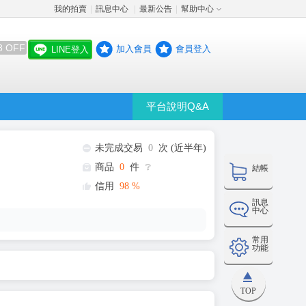
我的拍賣
訊息中心
最新公告
幫助中心
│
│
│
8 OFF
加入會員
會員登入
LINE登入
平台說明Q&A
未完成交易
0
次 (近半年)
商品
0
件
❔
結帳
信用
98
%
訊息
中心
常用
功能
TOP