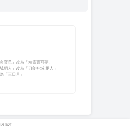
奇寶貝」改為「精靈寶可夢」
域桐人」改為「刀劍神域 桐人」
為「三日月」
動漫徵才