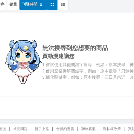
排序
銷量
刊登時間
無法搜尋到您想要的商品
買動漫建議您
1.
嘗試使用其他關鍵字搜尋，例如：原本搜尋「神
2.
使用空格拆解關鍵字，例如：原本搜尋「刀劍神
3.
簡化關鍵字，例如：原本搜尋「三日月宗近」改
動漫
常見問題
新手上路
會員約定書
聯絡客服
隱私權政策
買