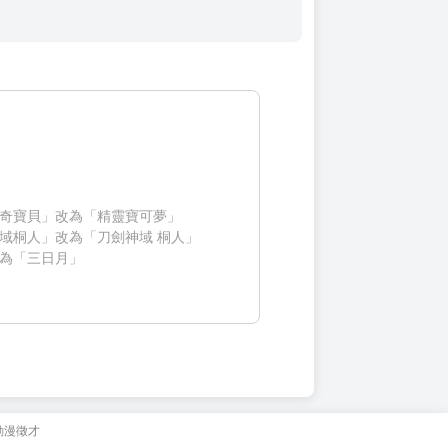
奇寶貝」改為「精靈寶可夢」
域桐人」改為「刀劍神域 桐人」
為「三日月」
動漫徵才