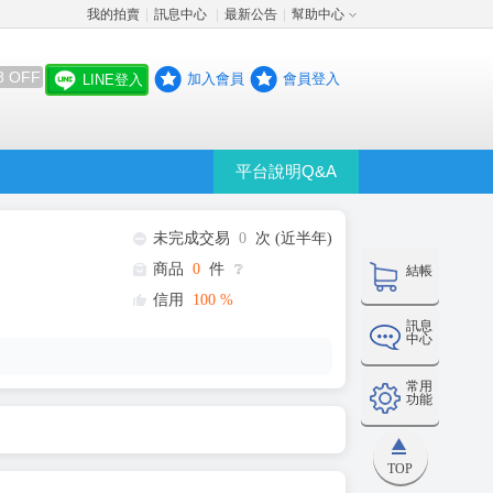
我的拍賣
訊息中心
最新公告
幫助中心
│
│
│
8 OFF
加入會員
會員登入
LINE登入
平台說明Q&A
未完成交易
0
次 (近半年)
商品
0
件
❔
結帳
信用
100
%
訊息
中心
常用
功能
TOP