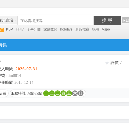
搜 尋
R1
在此賣場
KSP
FF47
子午計畫
家庭教師
hololive
蔚藍檔案
鳴潮
Vspo
特集
好
評價
7
登入時間
2026-07-31
帳號
ttim0814
註冊時間
2015-12-14
店鋪
服務時間: 09點-22點
一
二
三
四
五
六
日