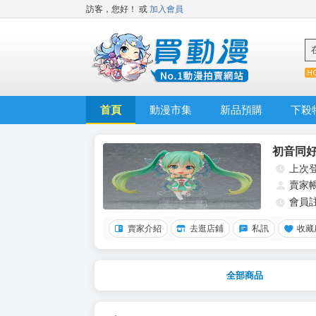
訪客，您好！
或
加入會員
首頁
動漫市集
新品預購
下殺
初音同
上次
賣家
會員
賣家介紹
去逛店鋪
私訊
收藏
全部商品