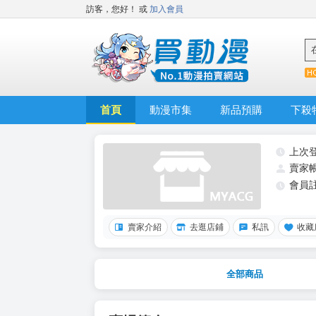
訪客，您好！
或
加入會員
首頁
動漫市集
新品預購
下殺
上次
賣家
會員
賣家介紹
去逛店鋪
私訊
收藏
全部商品