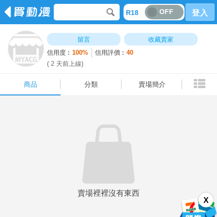
OFF
R18
登入
商品
分類
賣場簡介
留言
收藏賣家
信用度︰
100%
信用評價︰
40
( 2 天前上線)
商品
分類
賣場簡介
賣場裡裡沒有東西
X