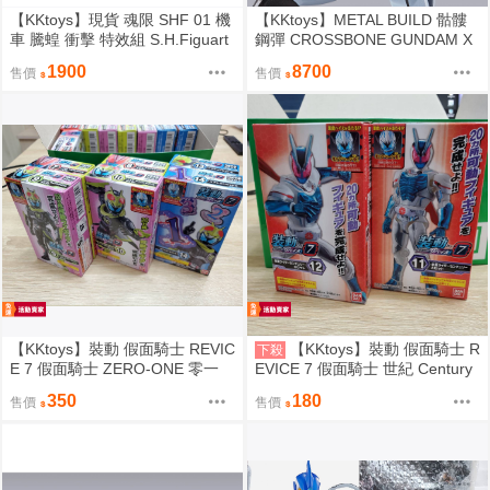
【KKtoys】現貨 魂限 SHF 01 機
【KKtoys】METAL BUILD 骷髏
車 騰蝗 衝擊 特效組 S.H.Figuart
鋼彈 CROSSBONE GUNDAM X
s RISEHOPPER & RISING IMPA
3 MB 全新
1900
8700
售價
售價
CT EFFECT SET
【KKtoys】裝動 假面騎士 REVIC
【KKtoys】裝動 假面騎士 R
下殺
E 7 假面騎士 ZERO-ONE 零一
EVICE 7 假面騎士 世紀 Century
零壹 01 蝗蟲 基因組 特效組 7+8
11+12
350
180
售價
售價
+9+10+13+14