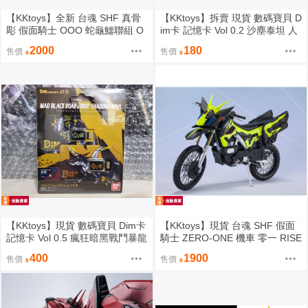
【KKtoys】全新 台魂 SHF 真骨
【KKtoys】拆賣 現貨 數碼寶貝 D
彫 假面騎士 OOO 蛇龜鱷聯組 O
im卡 記憶卡 Vol 0.2 沙塵泰坦 人
Z S.H.Figuarts (SHINKOCCHOU
體連動育成手環
2000
180
售價
售價
SEIHOU) BURAKAWANI COMB
O
【KKtoys】現貨 數碼寶貝 Dim卡
【KKtoys】現貨 台魂 SHF 假面
記憶卡 Vol 0.5 瘋狂暗黑戰鬥暴龍
騎士 ZERO-ONE 機車 零一 RISE
&真實暗黑鋼鐵加魯魯 人體連動
HOPPER ＆ 特效 騰蝗機車 騰蝗
400
1900
售價
售價
育成手環
衝擊