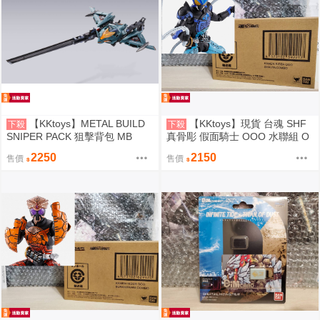
【KKtoys】METAL BUILD
【KKtoys】現貨 台魂 SHF
下殺
下殺
SNIPER PACK 狙擊背包 MB
真骨彫 假面騎士 OOO 水聯組 O
Z S.H.Figuarts (SHINKOCCHOU
2250
2150
售價
售價
SEIHOU) SHAUTA COMBO