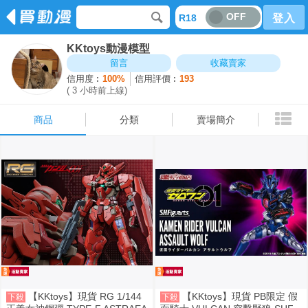
OFF
R18
登入
KKtoys動漫模型
商品
分類
賣場簡介
留言
收藏賣家
信用度︰
100%
信用評價︰
193
( 3 小時前上線)
商品
分類
賣場簡介
【KKtoys】現貨 RG 1/144
【KKtoys】現貨 PB限定 假
下殺
下殺