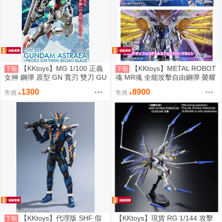
【KKtoys】MG 1/100 正義
【KKtoys】METAL ROBOT
下殺
下殺
女神 鋼彈 原型 GN 寬刃 雙刀 GU
魂 MR魂 全能攻擊自由鋼彈 榮耀
NDAM ASTRAEA + PROTO GN
捍衛者 攻擊自由鋼彈貳式 SEED
1300
8900
售價
售價
TWIN BROAD BLADE PB 白色正
FREEDOM
義女神
【KKtoys】代理版 SHF 假
【KKtoys】現貨 RG 1/144 攻擊
下殺