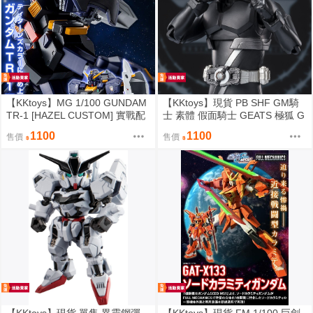
【KKtoys】MG 1/100 GUNDAM
【KKtoys】現貨 PB SHF GM騎
TR-1 [HAZEL CUSTOM] 實戰配
士 素體 假面騎士 GEATS 極狐 G
色 廸坦斯 鋼彈 TR-1 PB
M RIDER
1100
1100
售價
售價