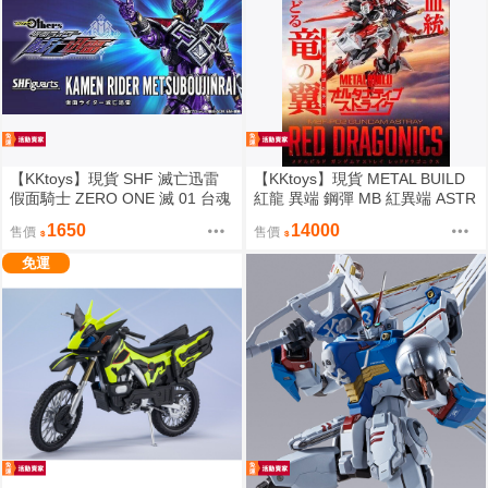
【KKtoys】現貨 SHF 滅亡迅雷
【KKtoys】現貨 METAL BUILD
假面騎士 ZERO ONE 滅 01 台魂
紅龍 異端 鋼彈 MB 紅異端 ASTR
PB
AY RED DRAGONICS 異端鋼彈
1650
14000
售價
售價
紅色機 紅龍型 闇夜紅龍型 台魂 1
0月版 修正版 異端紅龍
免運