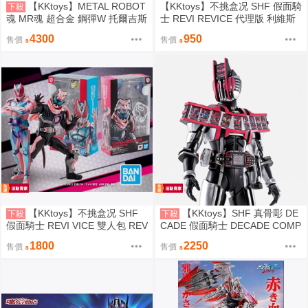
【KKtoys】METAL ROBOT
【KKtoys】不挑盒况 SHF 假面騎
下殺
魂 MR魂 超合金 鋼彈W 托爾吉斯
士 REVI REVICE 代理版 利維斯
2 托爾吉斯II 9月 台魂 TALLGEE
4300
950
售價
售價
SE II PB 魂商店限定 托爾吉斯
【KKtoys】不挑盒况 SHF
【KKtoys】SHF 真骨彫 DE
下殺
下殺
假面騎士 REVI VICE 雙人包 REV
CADE 假面騎士 DECADE COMP
ICE 代理版
LETE FORM 台魂
1800
2250
售價
售價