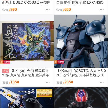
面騎士 BUILD CROSS-Z 平成世
自由 鋼彈 特效 光翼 EXPANSIO
代 EDITION 現貨 萬丈 龍我
N EFFECT UNIT WING OF THE
990
660
售價
售價
SKIES STRIKE FREEDOM 不含
本體
【KKtoys】全新 模魂真悟
【KKtoys】ROBOT魂 古夫 MS-0
下殺
創界 真夏鬼 真夏鬼丸 魔神英雄
7H 飛行試驗型 賈布羅基地 規格
傳 夏鬼號 魂之座 海火子 陸模
ver. A.N.I.M.E. GOUF MS07H JA
1350
2350
售價
售價
BURO R魂 PB 賈布羅