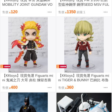
【KKtoys】現貨 單售 異靈鋼彈
【KKtoys】現貨 FM 1/100 巨劍
MOBILITY JOINT GUNDAM VO
型瘟神鋼彈 鋼彈SEED MSV FUL
L.6 代理版 盒玩 BANDAI
L MECHANICS 瘟神鋼彈 巨劍 P
120
1350
售價
售價
銷量:1
B
【KKtoys】現貨免運 Figuarts mi
【KKtoys】現貨免運 Figuarts mi
ni 鬼滅之刃 大哥 炎柱 煉獄杏壽
ni TIGER & BUNNY 巴納比 布魯
郎 可動 Q版 不挑盒況
克斯二世 公仔 可動 Q版 BARNA
400
360
售價
售價
BY BROOKS Jr.