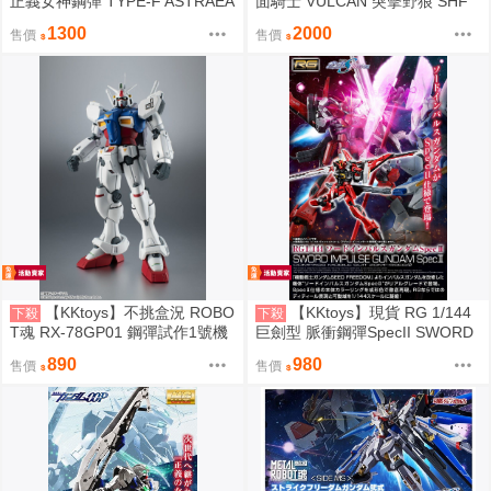
正義女神鋼彈 TYPE-F ASTRAEA
面騎士 VULCAN 突擊野狼 SHF
機動戰士鋼彈00F 00
S.H.Figuarts KAMEN RIDER VU
1300
2000
售價
售價
LCAN ASSAULT WOLF ZERO-O
NE
【KKtoys】不挑盒況 ROBO
【KKtoys】現貨 RG 1/144
下殺
下殺
T魂 RX-78GP01 鋼彈試作1號機
巨劍型 脈衝鋼彈SpecII SWORD
GP01 ver. A.N.I.M.E. ~First Touc
IMPULSE SEED FREEDOM 劇
890
980
售價
售價
h~ R魂 0083：星塵回憶
場版