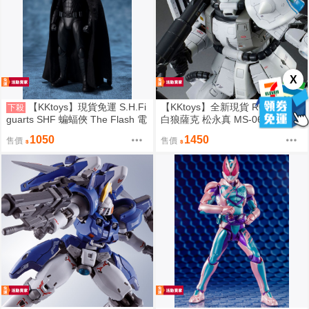
X
【KKtoys】現貨免運 S.H.Fi
【KKtoys】全新現貨 RG 1/144
下殺
guarts SHF 蝙蝠俠 The Flash 電
白狼薩克 松永真 MS-06R-1A SHI
影版 閃電俠 DC BANDAI
N MATSUNAGA'S ZAKUII 薩克2
1050
1450
售價
售價
PB 限定