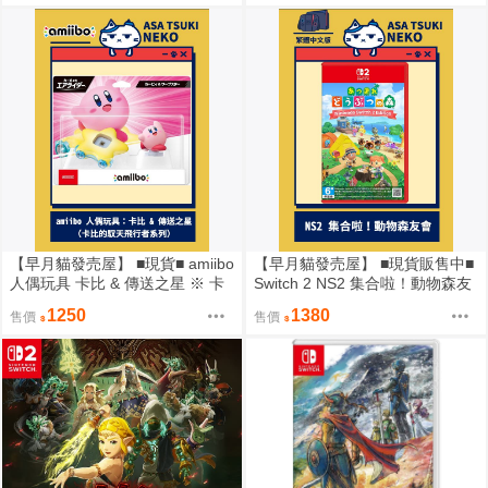
【早月貓發売屋】 ■現貨■ amiibo
【早月貓發売屋】 ■現貨販售中■
人偶玩具 卡比 & 傳送之星 ※ 卡
Switch 2 NS2 集合啦！動物森友
比的馭天飛行者系列 ※ 星之卡比
會 中文版 ※ 動物之森 ※
1250
1380
售價
售價