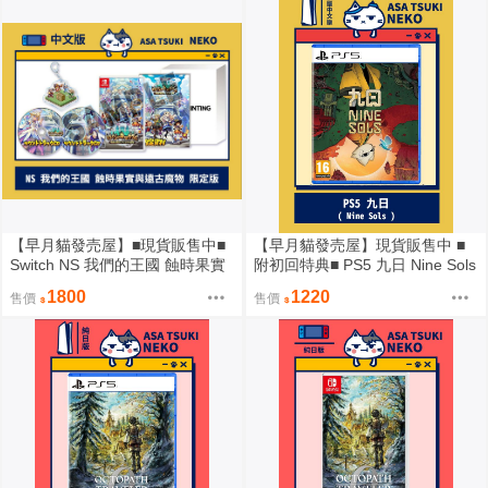
【早月貓發売屋】■現貨販售中■
【早月貓發売屋】現貨販售中 ■
Switch NS 我們的王國 蝕時果實
附初回特典■ PS5 九日 Nine Sols
與遠古魔物 中文版 限定版
歐版 中文版
1800
1220
售價
售價