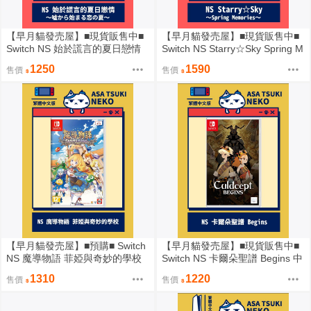
【早月貓發売屋】■現貨販售中■
【早月貓發売屋】■現貨販售中■
Switch NS 始於謊言的夏日戀情
Switch NS Starry☆Sky Spring M
純日版 日文版 ※ 嘘から始まる
emories 純日版
1250
1590
售價
售價
恋の夏
【早月貓發売屋】■預購■ Switch
【早月貓發売屋】■現貨販售中■
NS 魔導物語 菲婭與奇妙的學校
Switch NS 卡爾朵聖譜 Begins 中
中文版 ※5月28日發售預定※
文版
1310
1220
售價
售價