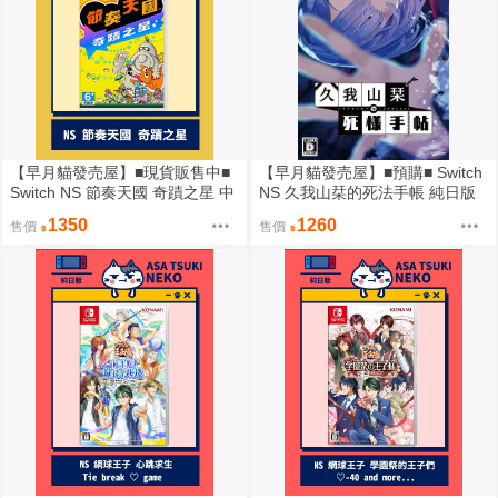
【早月貓發売屋】■現貨販售中■
【早月貓發売屋】■預購■ Switch
Switch NS 節奏天國 奇蹟之星 中
NS 久我山栞的死法手帳 純日版
文版
日文版 ※7月30日發售預定※
1350
1260
售價
售價