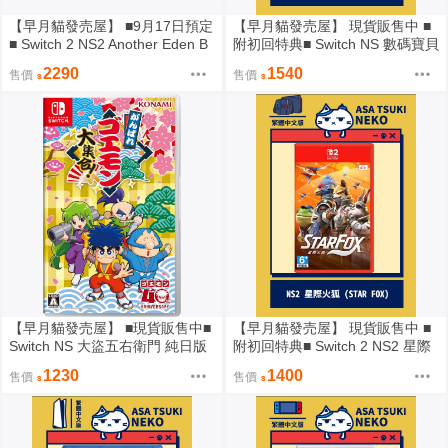
【早月貓發売屋】 ■9月17日預定
【早月貓發売屋】 現貨販售中 ■
■ Switch 2 NS2 Another Eden B
附初回特典■ Switch NS 數碼寶貝
egins 純日版 收藏版
物語 時空異客 中文版
2290
1540
售價
售價
【早月貓發売屋】 ■現貨販售中■
【早月貓發売屋】 現貨販售中 ■
Switch NS 大盜五右衛門 純日版
附初回特典■ Switch 2 NS2 星際
日文版
火狐 中文版 ※ Star Fox ※
1230
1400
售價
售價