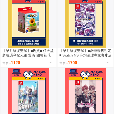
【早月貓發売屋】■現貨■ 任天堂
【早月貓發売屋】■夏季發售暫定
超級瑪利歐兄弟 驚奇 閒聊花花
■ Switch NS 麻煩清理專家咖啡店
互動式語音裝置 ※原廠公司貨※
the mystic lover 中文版
1120
1700
售價
售價