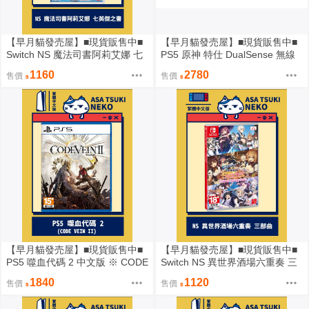
【早月貓發売屋】■現貨販售中■
【早月貓發売屋】■現貨販售中■
Switch NS 魔法司書阿莉艾娜 七
PS5 原神 特仕 DualSense 無線
英傑之書 中文版
控制器 ※ 原神 控制器 搖桿 ※ 公
1160
2780
售價
售價
司貨
【早月貓發売屋】■現貨販售中■
【早月貓發売屋】■現貨販售中■
PS5 噬血代碼 2 中文版 ※ CODE
Switch NS 異世界酒場六重奏 三
VEIN II ※
部曲 中文版
1840
1120
售價
售價