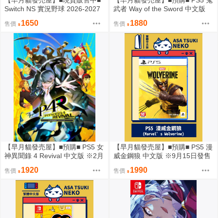
【早月貓發売屋】■現貨販售中■
【早月貓發売屋】■預購■ PS5 鬼
Switch NS 實況野球 2026-2027
武者 Way of the Sword 中文版
純日版 日文版 ※ 大谷翔平 ※
※9月4日發售預定※
1650
1880
售價
售價
【早月貓發売屋】■預購■ PS5 女
【早月貓發売屋】■預購■ PS5 漫
神異聞錄 4 Revival 中文版 ※2月
威金鋼狼 中文版 ※9月15日發售
18日發售預定※ P4R
預定※ Marvel’s
1920
1990
售價
售價