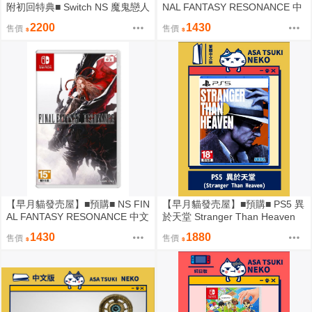
附初回特典■ Switch NS 魔鬼戀人
NAL FANTASY RESONANCE 中
狂亂命運 GRAND EDITION 中文
文版 ※10月27日發售預定※ 共
2200
1430
售價
售價
版
鳴
【早月貓發売屋】■預購■ NS FIN
【早月貓發売屋】■預購■ PS5 異
AL FANTASY RESONANCE 中文
於天堂 Stranger Than Heaven
版 ※10月27日發售預定※ 太空
中文版 ※1月15日發售預定※
1430
1880
售價
售價
戰士 共鳴