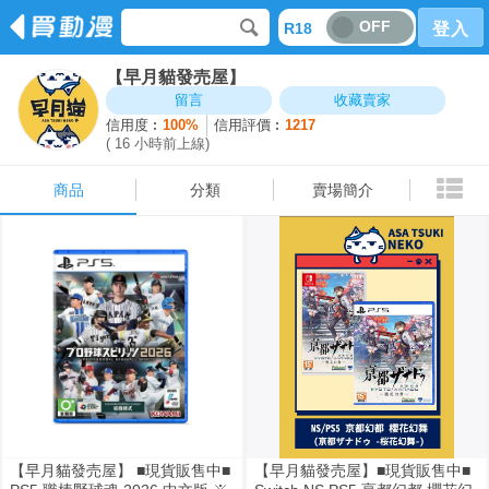
OFF
R18
登入
【早月貓發売屋】
商品
分類
賣場簡介
留言
收藏賣家
信用度︰
100%
信用評價︰
1217
( 16 小時前上線)
商品
分類
賣場簡介
【早月貓發売屋】 ■現貨販售中■
【早月貓發売屋】■現貨販售中■