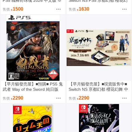
PS5 職棒野球魂 2026 中文版 ※
Switch NS PS5 亰都幻都 櫻花幻
プロ野球スピリッツ※
舞 中文版 ※京都幻都 ※
1500
1630
售價
售價
【早月貓發売屋】■預購■ PS5 鬼
【早月貓發売屋】■現貨販售中■
武者 Way of the Sword 純日版
Switch NS 亰都幻都 櫻花幻舞 中
日文版 ※9月4日發售預定※
文版 限定版 ※京都幻都※
2290
2290
售價
售價