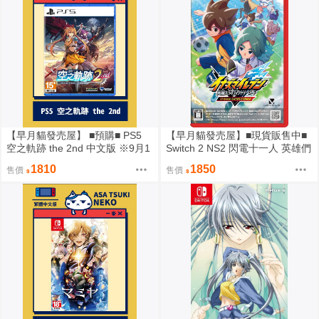
【早月貓發売屋】 ■預購■ PS5
【早月貓發売屋】■現貨販售中■
空之軌跡 the 2nd 中文版 ※9月1
Switch 2 NS2 閃電十一人 英雄們
7日發售預定※
的勝利之路 純日版 日文版
1810
1850
售價
售價