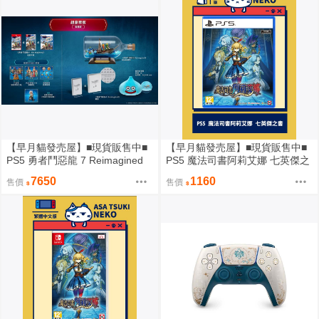
【早月貓發売屋】■現貨販售中■
【早月貓發売屋】■現貨販售中■
PS5 勇者鬥惡龍 7 Reimagined
PS5 魔法司書阿莉艾娜 七英傑之
中文版 超豪華版
書 中文版
7650
1160
售價
售價