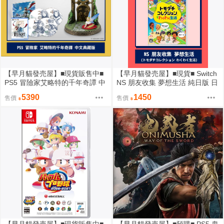
【早月貓發売屋】■現貨販售中■
【早月貓發売屋】■現貨■ Switch
PS5 冒險家艾略特的千年奇譚 中
NS 朋友收集 夢想生活 純日版 日
文版 典藏版
文版 ※可更新中文字幕※ Tomod
5390
1450
售價
售價
achi