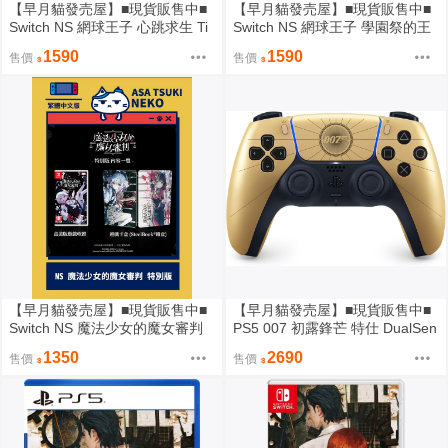
【早月貓發売屋】■現貨販售中■
【早月貓發売屋】■現貨販售中■
Switch NS 網球王子 心跳求生 Ti
Switch NS 網球王子 學園祭的王
e break ♡ game 純日版
子們 ♡-40 and more 純日版
1590
1590
售價
售價
【早月貓發売屋】■現貨販售中■
【早月貓發売屋】■現貨販售中■
Switch NS 魔法少女的魔女審判
PS5 007 初露鋒芒 特仕 DualSen
中文特別版
se 無線控制器 ※ 公司貨 ※ 搖桿
1350
2690
售價
售價