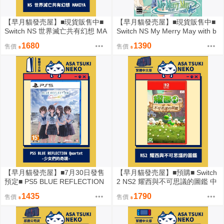
【早月貓發売屋】■現貨販售中■
【早月貓發売屋】■現貨販售中■
Switch NS 世界滅亡共有幻想 MA
Switch NS My Merry May with b
MIYA 中文版
e 純日版 日文版
1680
1390
售價
售價
【早月貓發売屋】■7月30日發售
【早月貓發売屋】■預購■ Switch
預定■ PS5 BLUE REFLECTION
2 NS2 耀西與不可思議的圖鑑 中
Quartet 少女們的奇蹟 中文版
文版 ※5月21日發售預定※
1435
1790
售價
售價