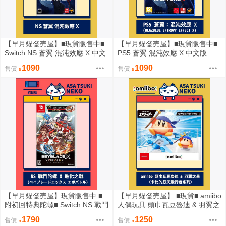
【早月貓發売屋】■現貨販售中■
【早月貓發売屋】■現貨販售中■
Switch NS 蒼翼 混沌效應 X 中文
PS5 蒼翼 混沌效應 X 中文版
版
1090
1090
售價
售價
【早月貓發売屋】現貨販售中 ■
【早月貓發売屋】 ■現貨■ amiibo
附初回特典陀螺■ Switch NS 戰鬥
人偶玩具 頭巾瓦豆魯迪 & 羽翼之
陀螺 X 進化之戰 純日版 日文版
星 ※ 卡比的馭天飛行者系列 ※
1790
1250
售價
售價
星之卡比