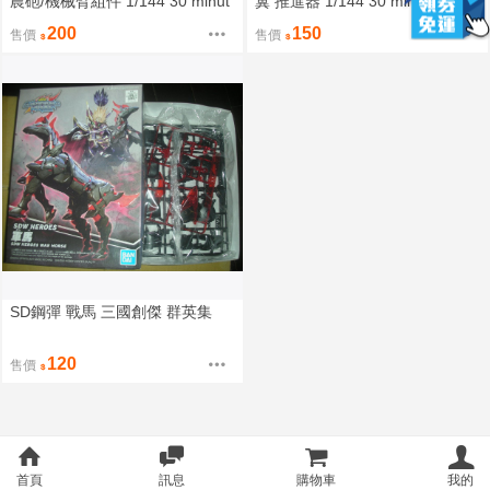
農砲/機械臂組件 1/144 30 minut
翼 推進器 1/144 30 minutes mis
es missions
sions
200
150
售價
售價
SD鋼彈 戰馬 三國創傑 群英集
120
售價
首頁
訊息
購物車
我的