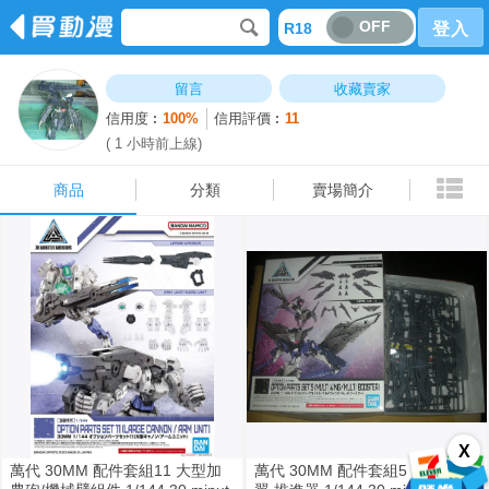
OFF
R18
登入
商品
分類
賣場簡介
留言
收藏賣家
信用度︰
100%
信用評價︰
11
( 1 小時前上線)
商品
分類
賣場簡介
X
萬代 30MM 配件套組11 大型加
萬代 30MM 配件套組5 多功能機