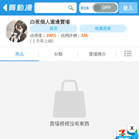
OFF
R18
登入
白夜個人週邊賣場
商品
分類
賣場簡介
留言
收藏賣家
信用度︰
100%
信用評價︰
228
( 1 天前上線)
商品
分類
賣場簡介
賣場裡裡沒有東西
X