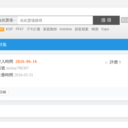
搜 尋
R1
在此賣場
KSP
FF47
子午計畫
家庭教師
hololive
蔚藍檔案
鳴潮
Vspo
特集
登入時間
2026-06-16
評價
0
帳號
mislay780307
註冊時間
2016-03-31
店鋪