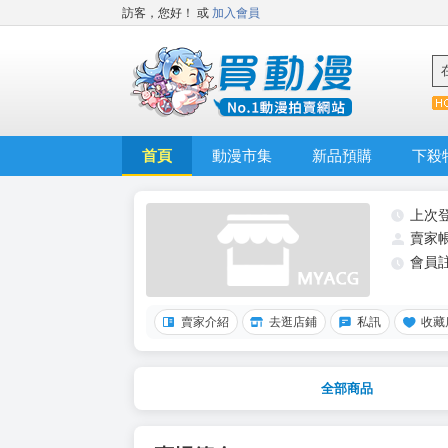
訪客，您好！
或
加入會員
首頁
動漫市集
新品預購
下殺
上次
賣家
會員
賣家介紹
去逛店鋪
私訊
收藏
全部商品