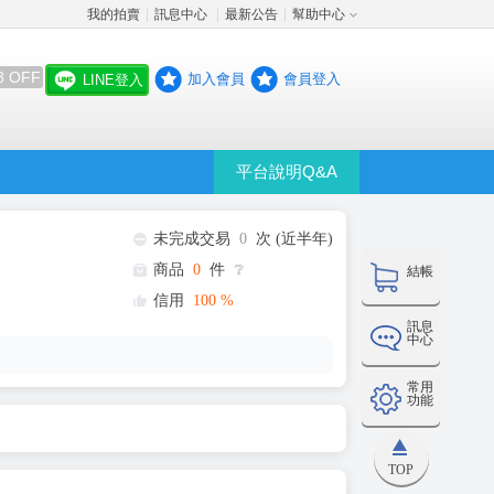
我的拍賣
訊息中心
最新公告
幫助中心
│
│
│
8 OFF
加入會員
會員登入
LINE登入
平台說明Q&A
未完成交易
0
次 (近半年)
商品
0
件
❔
結帳
信用
100
%
訊息
中心
常用
功能
TOP