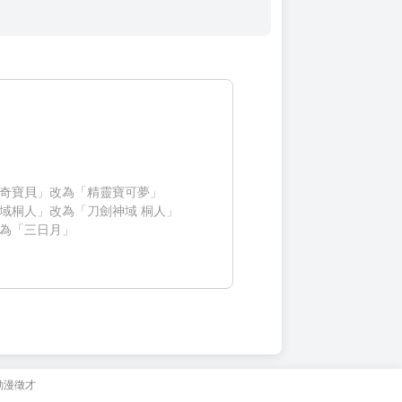
奇寶貝」改為「精靈寶可夢」
域桐人」改為「刀劍神域 桐人」
為「三日月」
動漫徵才