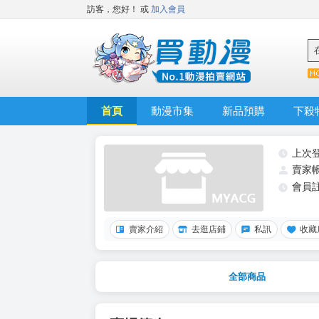
訪客，您好！
或
加入會員
首頁
動漫市集
新品預購
下殺
上次
賣家
會員
賣家介紹
去逛店鋪
私訊
收藏
全部商品