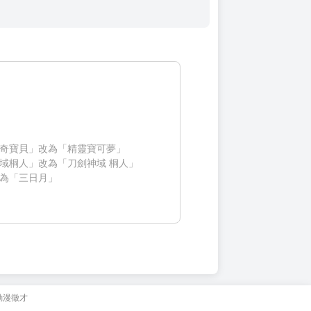
奇寶貝」改為「精靈寶可夢」
域桐人」改為「刀劍神域 桐人」
為「三日月」
動漫徵才