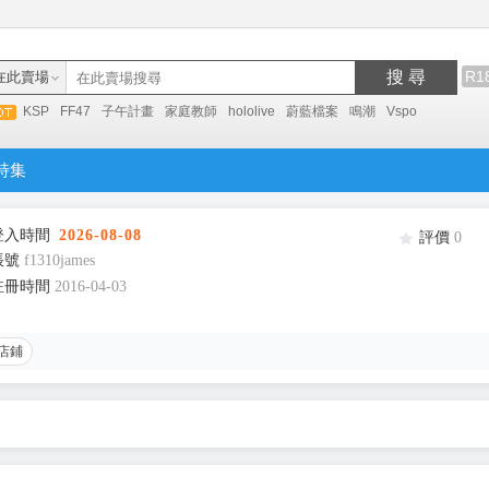
搜 尋
R1
在此賣場
KSP
FF47
子午計畫
家庭教師
hololive
蔚藍檔案
鳴潮
Vspo
特集
登入時間
2026-08-08
評價
0
帳號
f1310james
註冊時間
2016-04-03
店鋪