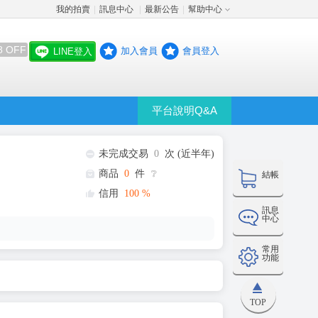
我的拍賣
訊息中心
最新公告
幫助中心
│
│
│
8 OFF
加入會員
會員登入
LINE登入
平台說明Q&A
未完成交易
0
次 (近半年)
商品
0
件
❔
結帳
信用
100
%
訊息
中心
常用
功能
TOP