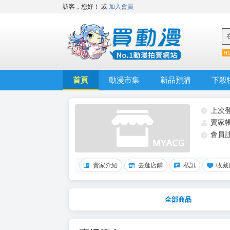
訪客，您好！
或
加入會員
首頁
動漫市集
新品預購
下殺
上次
賣家
會員
賣家介紹
去逛店鋪
私訊
收藏
全部商品