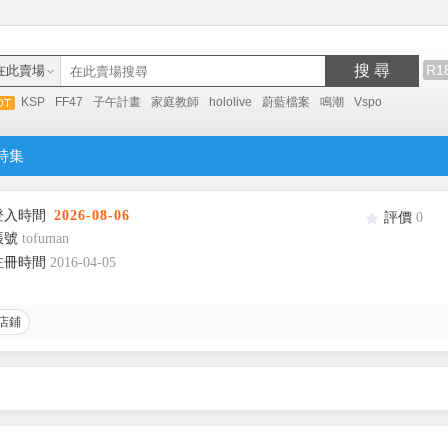
搜 尋
R1
在此賣場
KSP
FF47
子午計畫
家庭教師
hololive
蔚藍檔案
鳴潮
Vspo
特集
登入時間
2026-08-06
評價
0
帳號
tofuman
註冊時間
2016-04-05
店鋪