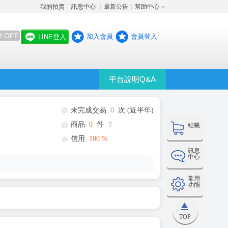
我的拍賣
訊息中心
最新公告
幫助中心
│
│
│
8 OFF
加入會員
會員登入
LINE登入
平台說明Q&A
未完成交易
0
次 (近半年)
商品
0
件
❔
結帳
信用
100
%
訊息
中心
常用
功能
TOP