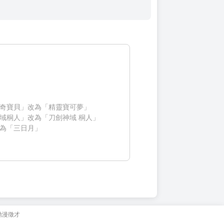
奇寶貝」改為「精靈寶可夢」
域桐人」改為「刀劍神域 桐人」
為「三日月」
動漫徵才