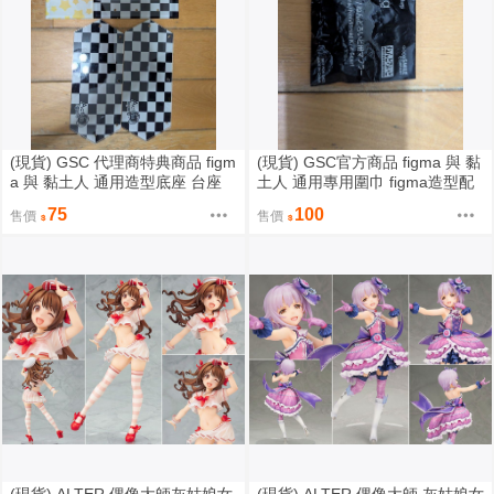
(現貨) GSC 代理商特典商品 figm
(現貨) GSC官方商品 figma 與 黏
a 與 黏土人 通用造型底座 台座
土人 通用專用圍巾 figma造型配
圖上5個合售
件 黏土人造型配件
75
100
售價
售價