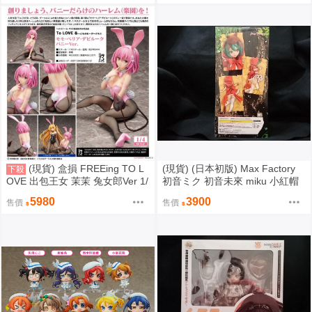
(現貨) 盒損 FREEing TO L
(現貨) (日本初版) Max Factory
下殺
OVE 出包王女 茉茉 兔女郎Ver 1/
初音ミク 初音未來 miku 小紅帽
4
1/7
5980
3900
售價
售價