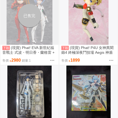
已售完
(現貨) Phat! EVA 新世紀福
(現貨) Phat! P4U 女神異聞
下殺
下殺
音戰士 式波・明日香・蘭格雷 +
錄4 終極深夜鬥技場 Aegis 神盾
綾波零 Evangelion 可動 完成品
埃癸斯 可動 完成品 Parfom
2980
1899
售價
銷量:1
售價
Parfom