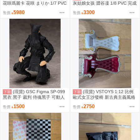
花咲瑪麗卡 花咲 まりか 1/7 PVC
灰姑娘女孩 澀谷凜 1/8 PVC 完成
完成品
品 New Generation Ver.
5980
3300
售價
售價
(現貨) GSC Figma SP-099
(現貨) VSTOYS 1:12 比例
下殺
下殺
黑衣 黑子 裁判 侍魂黑子 可動人
歐式女王沙發椅 新古典主義風格
偶
皇室椅 歐式高背椅 公主椅 國王
1500
2750
售價
售價
椅 王座 椅子 可動人偶模型配件
可場景搭配拍照