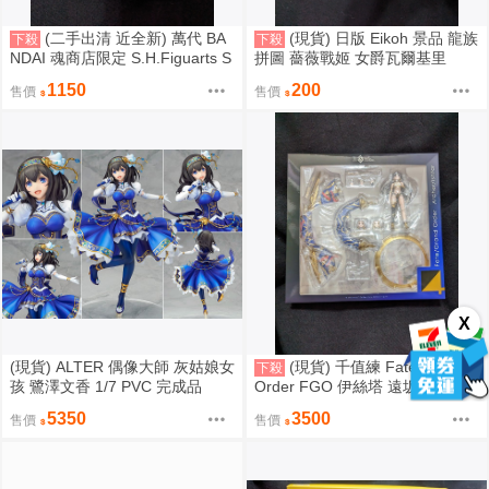
(二手出清 近全新) 萬代 BA
(現貨) 日版 Eikoh 景品 龍族
下殺
下殺
NDAI 魂商店限定 S.H.Figuarts S
拼圖 薔薇戰姬 女爵瓦爾基里
HF DARLING in the FRANXX 莓
1150
200
售價
售價
015 ICHIGO 下標前請務必看內
文說明
X
(現貨) ALTER 偶像大師 灰姑娘女
(現貨) 千值練 Fate/Grand
下殺
孩 鷺澤文香 1/7 PVC 完成品
Order FGO 伊絲塔 遠坂凜 弓凜
伊斯塔 伊什塔爾 Archer 可動 完
5350
3500
售價
售價
成品 Fate系列 命運—冠位指定