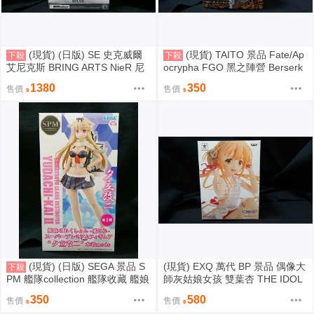
(現貨) (日版) SE 史克威爾
(現貨) TAITO 景品 Fate/Ap
下殺
下殺
艾尼克斯 BRING ARTS NieR 尼
ocrypha FGO 黑之陣營 Berserk
爾 人工生命 型態 凱寧 可動 完成
er 狂戰士 芙蘭肯斯坦 弗蘭 弗蘭
1380
350
售價
售價
品
肯斯坦
(現貨) (日版) SEGA 景品 S
(現貨) EXQ 萬代 BP 景品 偶像大
下殺
PM 艦隊collection 艦隊收藏 艦娘
師灰姑娘女孩 雙葉杏 THE IDOL
夕立改二 Poi 泳裝
M@STER CINDERELLA GIRLS
350
580
售價
售價