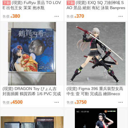
(現貨) FuRyu 景品 TO LOV
(現貨) EXQ SQ 刀劍神域 S
下殺
下殺
E 出包王女 茉茉 抱水瓶
AO 景品 絕劍 有紀 泳裝 Banpres
to BP
380
370
售價
售價
(現貨) DRAGON Toy ぴょん吉
(現貨) Figma 396 重兵裝型女高
封面插圖 鶴賀四希 1/6 PVC 完成
中生 壹 可動 完成品 繪師neco
品
4500
3750
售價
售價