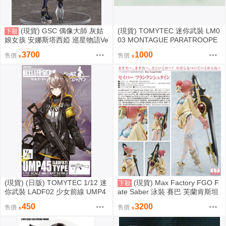
(現貨) GSC 偶像大師 灰姑
(現貨) TOMYTEC 迷你武裝 LM0
下殺
娘女孩 安娜斯塔西婭 巡星物語Ve
03 MONTAGUE PARATROOPE
r. 1/8 PVC 完成品
R 傘兵車 腳踏車 自行車 1/12 可
3700
1000
售價
售價
折疊 變形 可動
(現貨) (日版) TOMYTEC 1/12 迷
(現貨) Max Factory FGO F
下殺
你武裝 LADF02 少女前線 UMP4
ate Saber 泳裝 賽巴 芙蘭肯斯坦
5 衝鋒槍 組裝模型 figma shf比例
弗蘭肯斯坦 Frankenstein 1/7 PV
450
3200
售價
售價
可用
C