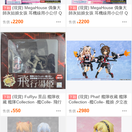
(現貨) MegaHouse 偶像大
(現貨) MegaHouse 偶像大
下殺
下殺
師灰姑娘女孩 耳機線用小公仔 Q
師灰姑娘女孩 耳機線用小公仔 Q
版 Stage 1 盒玩 中盒 THE IDOL
版 Stage 1 盒玩 中盒 THE IDOL
2200
2200
售價
售價
M@STER CINDERELLA GIRLS
M@STER CINDERELLA GIRLS
(現貨) FuRyu 景品 艦隊收
(現貨) Phat! 艦隊收藏 艦隊
下殺
下殺
藏 艦隊Collection -艦Colle- 飛行
Collection -艦Colle- 艦娘 夕立改
場姫 飛行場姬 完成品 絕版品出
二 + 時雨改二 Parfom 可動 完成
550
2980
售價
售價
清
品