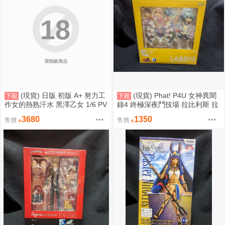
18
限制級商品
(現貨) 日版 初版 A+ 努力工
(現貨) Phat! P4U 女神異聞
下殺
下殺
作女的熱熟汗水 黑澤乙女 1/6 PV
錄4 終極深夜鬥技場 拉比利斯 拉
C 完成品 R18 盒損請見照片
比莉絲 拉比莉斯 Labrys 可動 Pa
3680
1350
售價
售價
rfom