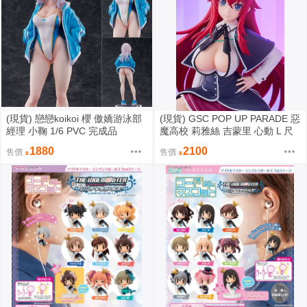
(現貨) 戀戀koikoi 櫻 傲嬌游泳部
(現貨) GSC POP UP PARADE 惡
經理 小鞠 1/6 PVC 完成品
魔高校 莉雅絲 吉蒙里 心動 L 尺
寸 完成品
1880
2100
售價
售價