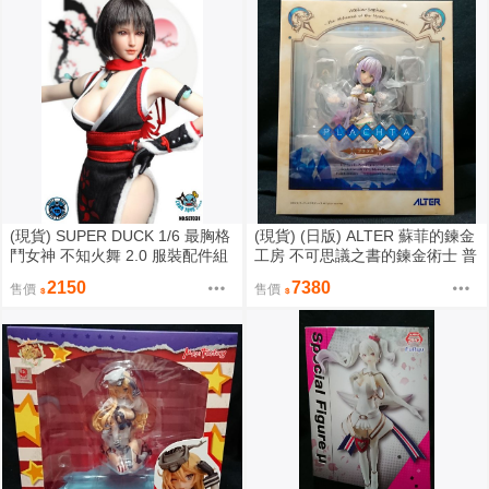
(現貨) SUPER DUCK 1/6 最胸格
(現貨) (日版) ALTER 蘇菲的鍊金
鬥女神 不知火舞 2.0 服裝配件組
工房 不可思議之書的鍊金術士 普
SET031 12吋人偶服裝配件
拉芙妲 布拉芙妲 1/7
2150
7380
售價
售價