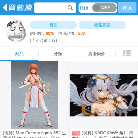
OFF
R18
登入
商品
分類
賣場簡介
留言
收藏賣家
信用度︰
99%
信用評價︰
238
( 4 小時前上線)
商品
分類
賣場簡介
(現貨) Max Factory figma 382 生
(現貨) KADOKAWA 角川 四
下殺