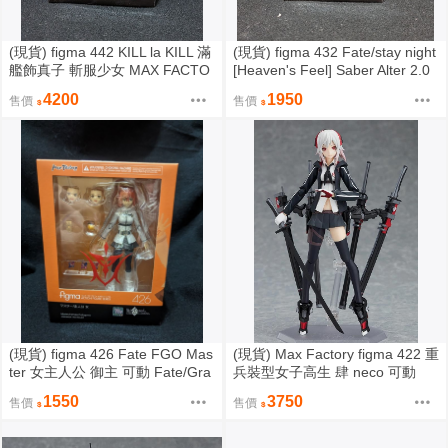
(現貨) figma 442 KILL la KILL 滿
(現貨) figma 432 Fate/stay night
艦飾真子 斬服少女 MAX FACTO
[Heaven's Feel] Saber Alter 2.0
RY 可動人偶
黑賽巴 Fate FGO Fate/Grand O
4200
1950
售價
售價
rder
(現貨) figma 426 Fate FGO Mas
(現貨) Max Factory figma 422 重
ter 女主人公 御主 可動 Fate/Gra
兵裝型女子高生 肆 neco 可動
nd Order
1550
3750
售價
售價