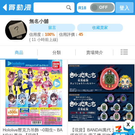
OFF
R18
登入
無名小舖
商品
分類
賣場簡介
留言
收藏賣家
信用度︰
100%
信用評價︰
45
( 11 小時前上線)
商品
分類
賣場簡介
X
Hololive壓克力吊飾 ~0期生~ BA
【現貨】BANDAI萬代 鬼滅之刃 x