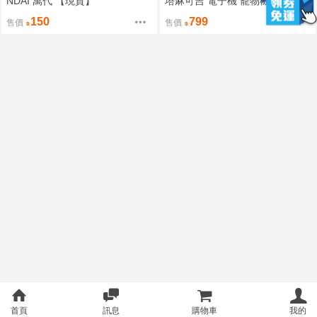
NDAI 萬代 【現貨】
塔麻可吉 電子機 寵物機 共四款
主題造型
150
799
售價
售價
首頁
訊息
購物車
我的