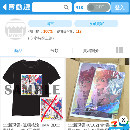
OFF
R18
登入
商品
分類
賣場簡介
留言
收藏賣家
信用度︰
100%
信用評價︰
117
( 3 小時前上線)
商品
分類
賣場簡介
X
(全新現貨) 孤獨搖滾 HMV BD全
(全新現貨)[C102] 會場限定《水