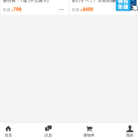
卷特典：T恤 (不含圖卡)
星のすべて》水星的魔女 同人本
含特典：資料夾 (高機動プリン
799
4400
售價
售價
体)
首頁
訊息
購物車
我的