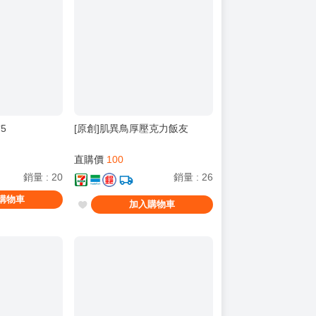
5
[原創]肌異鳥厚壓克力飯友
直購價
100
銷量
:
20
銷量
:
26
購物車
加入購物車