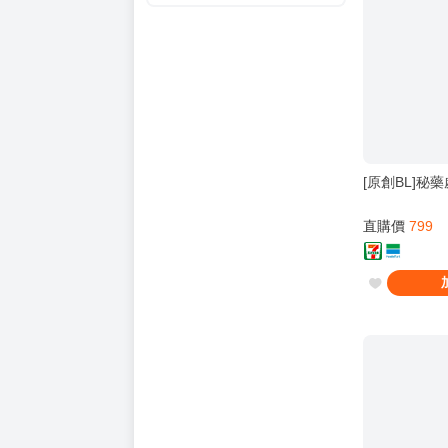
[原創BL]秘藥
直購價
799