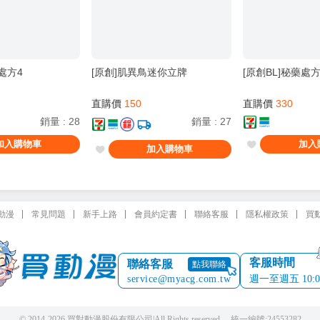
處方4
[原創]肌異鳥迷你立牌
[原創BL]秘藥處方
直購價
150
直購價
330
銷量
:
28
銷量
:
27
加入購物車
加入
加入購物車
動漫
常見問題
新手上路
會員約定書
聯絡客服
隱私權政策
買
客服時間
聯絡客服
點我聯絡
service@myacg.com.tw
週一至週五 10:00 
© 2014-2026 買對動漫股份有限公司
|
All Rights reserved. 統一編號:24553282