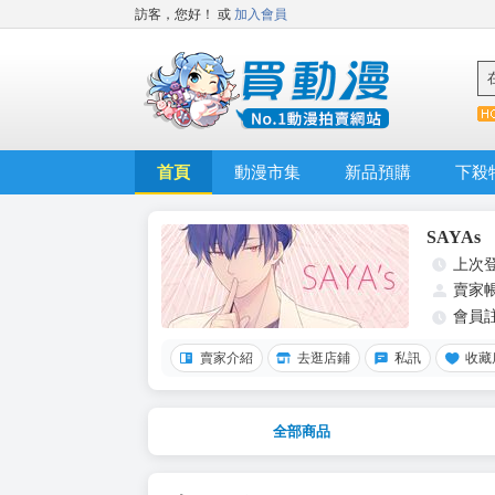
訪客，您好！
或
加入會員
首頁
動漫市集
新品預購
下殺
SAYAs
上次
賣家
會員
賣家介紹
去逛店鋪
私訊
收藏
全部商品