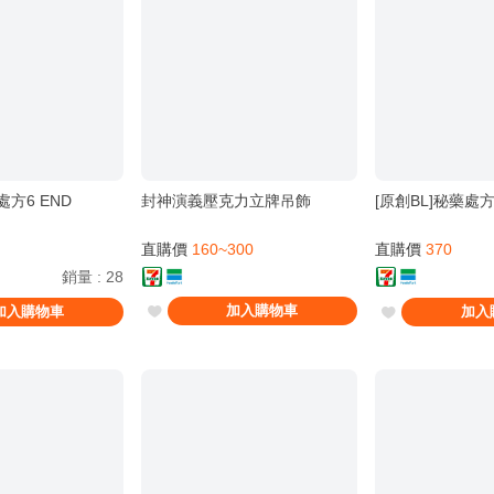
處方6 END
封神演義壓克力立牌吊飾
[原創BL]秘藥處方
直購價
160~300
直購價
370
銷量
:
28
加入購物車
加入購物車
加入