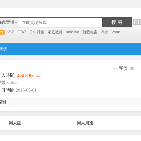
搜 尋
R1
在此賣場
KSP
FF47
子午計畫
家庭教師
hololive
蔚藍檔案
鳴潮
Vspo
特集
評價
495
登入時間
2026-07-15
帳號
snlove
註冊時間
2016-06-01
店鋪
同人誌
同人周邊