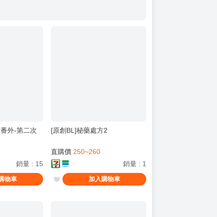
方番外-第二次
[原創BL]秘藥處方2
直購價
250~260
銷量
:
15
銷量
:
1
購物車
加入購物車