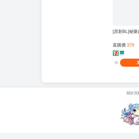
[原創BL]秘藥
直購價
370
關於買