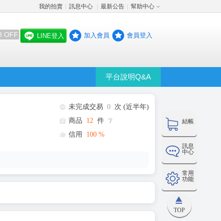
我的拍賣
訊息中心
最新公告
幫助中心
│
│
│
8 OFF
加入會員
會員登入
LINE登入
平台說明Q&A
未完成交易
0
次 (近半年)
商品
12
件
❔
結帳
信用
100
%
訊息
中心
常用
功能
TOP