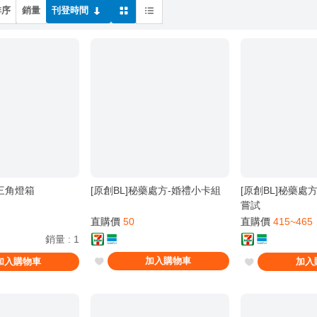
排序
銷量
刊登時間
鳥三角燈箱
[原創BL]秘藥處方-婚禮小卡組
[原創BL]秘藥處
嘗試
直購價
50
直購價
415~465
銷量
:
1
加入購物車
加入購物車
加入