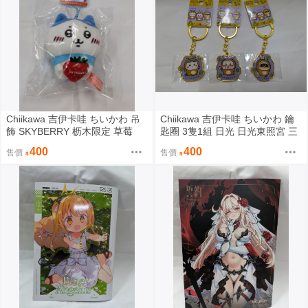
Chiikawa 吉伊卡哇 ちいかわ 吊
Chiikawa 吉伊卡哇 ちいかわ 鑰
飾 SKYBERRY 枥木限定 草莓
匙圈 3隻1組 日光 日光東照宮 三
猿
400
400
售價
售價