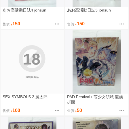
あお高活動日誌4 jonsun
あお高活動日誌3 jonsun
150
150
售價
售價
18
限制級商品
SEX SYMBOLS 2 魔太郎
PAD Festival+ 萌少女領域 龍族
拼圖
100
50
售價
售價