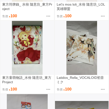
東方符牌錄_ 水佾 隨意坊_東方Pr
Let's mos loli_水佾 隨意坊_LOL
oject
英雄聯盟
100
100
售價
售價
東方童萌物語_水佾 隨意坊_東方
Latidos_Rella_VOCALOID初音
Project
ミク
100
100
售價
售價