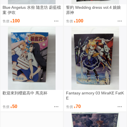
Blue Angelus 水佾 隨意坊 蔚藍檔
誓約 Wedding dress vol.4 娘娘
案 伊吹
原神
100
100
售價
售價
歡迎來到櫻庭高中 馬克杯
Fantasy armory 03 MiraKE FatK
E
50
70
售價
售價