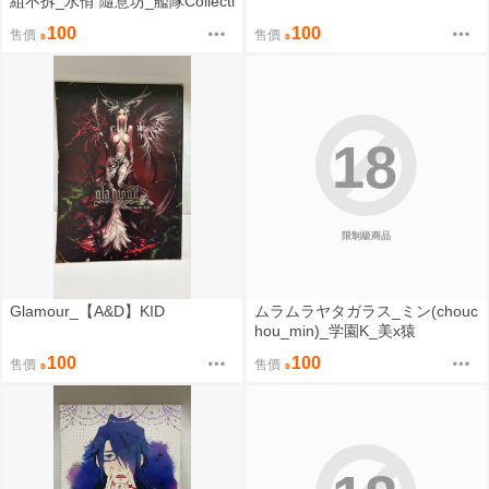
組不拆_水佾 隨意坊_艦隊Collecti
on
100
100
售價
售價
18
限制級商品
Glamour_【A&D】KID
ムラムラヤタガラス_ミン(chouc
hou_min)_学園K_美x猿
100
100
售價
售價