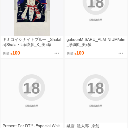
18
限制級商品
キミコイシナイトブルー _Shalal
gakuenMISARU_ALM-NIUM/alm
a(Shala・la)/瑛多_K_美x猿
_学園K_美x猿
100
100
售價
售價
18
18
限制級商品
限制級商品
Present For DT!! -Especial Whit
融雪_詭太郎_原創