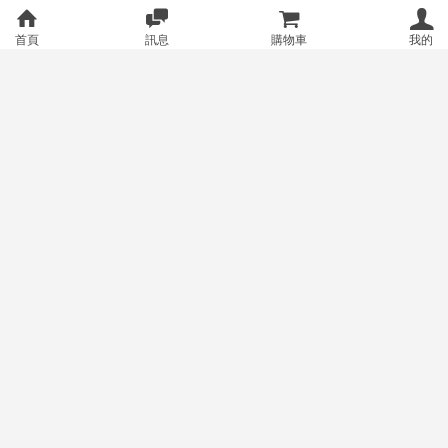
首頁
訊息
購物車
我的
jojo stand illustration VISIONS M
Cattleya illustration book 2019 w
ETAJAN jojo的奇妙冒險
inter あるてら arutera
150
150
售價
售價
18
限制級商品