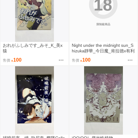
18
限制級商品
おれがふしみです_みそ_K_美x
Night under the midnight sun_S
猿
hizuka靜華_今日魔_肯拉德x有利
100
100
售價
售價