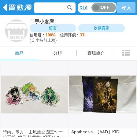
OFF
R18
登入
二手小倉庫
商品
分類
賣場簡介
留言
收藏賣家
信用度︰
100%
信用評價︰
33
( 2 小時前上線)
商品
分類
賣場簡介
時雨、皋月、山風鑰匙圈三件一
Apotheosis_【A&D】KID