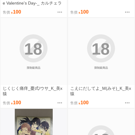
e Valentine's Day-_ カルチェラ
タン/和紙_K_美x猿
100
100
售價
售價
18
18
限制級商品
限制級商品
じくじく痛痒_憂式/ウサ_K_美x
こえにだしてよ_M(みそ)_K_美x
猿
猿
100
100
售價
售價