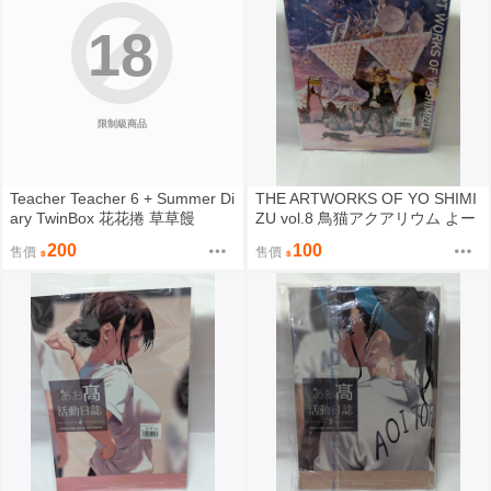
18
限制級商品
Teacher Teacher 6 + Summer Di
THE ARTWORKS OF YO SHIMI
ary TwinBox 花花捲 草草饅
ZU vol.8 鳥猫アクアリウム よー
清水
200
100
售價
售價