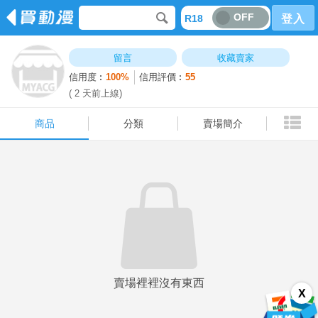
OFF
R18
登入
商品
分類
賣場簡介
留言
收藏賣家
信用度︰
100%
信用評價︰
55
( 2 天前上線)
商品
分類
賣場簡介
賣場裡裡沒有東西
X