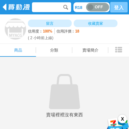
OFF
R18
登入
商品
分類
賣場簡介
留言
收藏賣家
信用度︰
100%
信用評價︰
18
( 2 小時前上線)
商品
分類
賣場簡介
賣場裡裡沒有東西
X