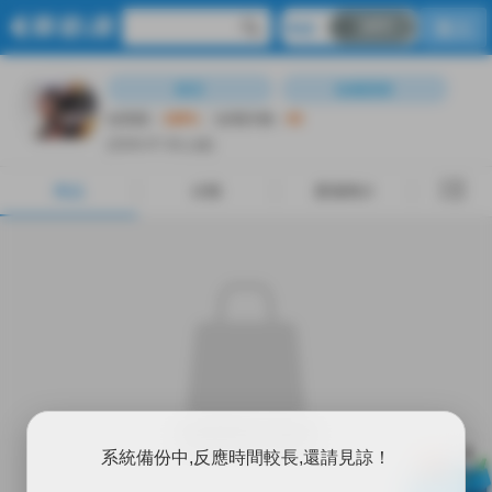
OFF
R18
登入
商品
分類
賣場簡介
留言
收藏賣家
信用度︰
100%
信用評價︰
43
(2026-07-26上線)
商品
分類
賣場簡介
賣場裡裡沒有東西
X
系統備份中,反應時間較長,還請見諒！