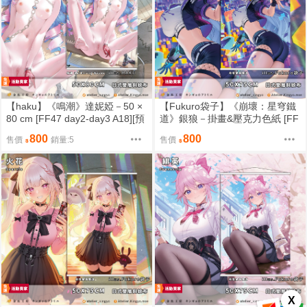
【haku】《鳴潮》達妮婭－50 ×
【Fukuro袋子】《崩壞：星穹鐵
80 cm [FF47 day2-day3 A18][預
道》銀狼－掛畫&壓克力色紙 [FF
約限定]【haku works】
47 day2-day3 A19-A20][預約限
800
800
售價
銷量:5
售價
定]【金魚工房】
X