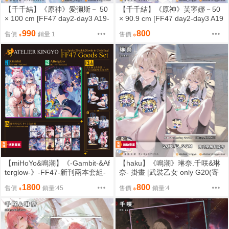
【千千結】《原神》愛彌斯－ 50
【千千結】《原神》芙寧娜－50
× 100 cm [FF47 day2-day3 A19-
× 90.9 cm [FF47 day2-day3 A19
A20][預約限定]【金魚工房】
-A20][預約限定]【金魚工房】
990
800
售價
銷量:1
售價
【miHoYo&鳴潮】《-Gambit-&Af
【haku】《鳴潮》琳奈.千咲&琳
terglow-》-FF47-新刊兩本套組-
奈- 掛畫 [武裝乙女 only G20(寄
[FF47 day2-day3 A19-A20]金魚
攤)]]Haku Works
1800
800
售價
銷量:45
售價
銷量:4
工房