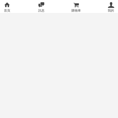
首頁
訊息
購物車
我的
【飯桶】《崩壞：星穹鐵道》鏡
【飯桶】《原神》菈烏瑪 - 日式
流 - 日式雙層斜紋布 50X80cm
雙層斜紋布 50X80cm（預約限
（預約限定） [FF46 day2 A15-A
定） [FF46 day2A15-A16 , day3
800
800
售價
銷量:1
售價
銷量:5
16 , day3 A19-A20]金魚工房
A19-A20]金魚工房