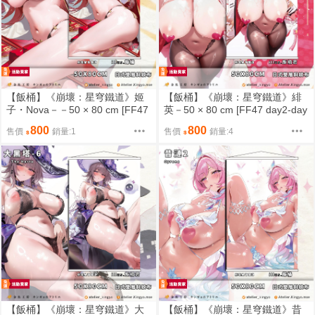
【飯桶】《崩壞：星穹鐵道》姬
【飯桶】《崩壞：星穹鐵道》緋
子・Nova－－50 × 80 cm [FF47
英－50 × 80 cm [FF47 day2-day
day2-day3 A19-A20][預約限定]
3 A19-A20][預約限定]【金魚工
800
800
售價
銷量:1
售價
銷量:4
【金魚工房】
房】
【飯桶】《崩壞：星穹鐵道》大
【飯桶】《崩壞：星穹鐵道》昔