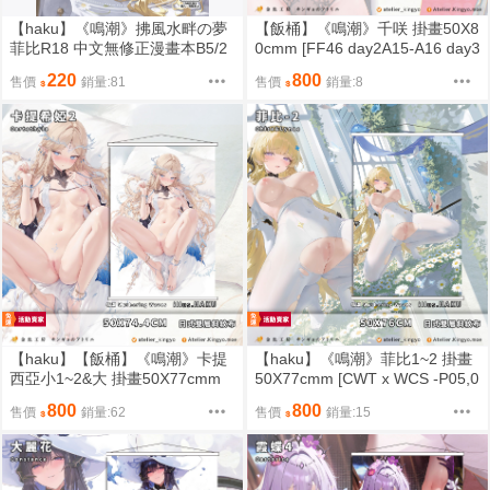
【haku】《鳴潮》拂風水畔の夢
【飯桶】《鳴潮》千咲 掛畫50X8
菲比R18 中文無修正漫畫本B5/2
0cmm [FF46 day2A15-A16 day3
0P [FF46 day3 -A17-A18Haku
A19-A20]金魚工房
220
800
售價
銷量:81
售價
銷量:8
Works , day2 A15-A16(金魚工房
寄攤)]
【haku】【飯桶】《鳴潮》卡提
【haku】《鳴潮》菲比1~2 掛畫
西亞小1~2&大 掛畫50X77cmm
50X77cmm [CWT x WCS -P05,0
[FF46 day3 -A17-A18 , day2 A1
6(寄攤)], [PF44 W36]Haku Work
800
800
售價
銷量:62
售價
銷量:15
5-A16(寄攤)]Haku Works 金魚工
s
房