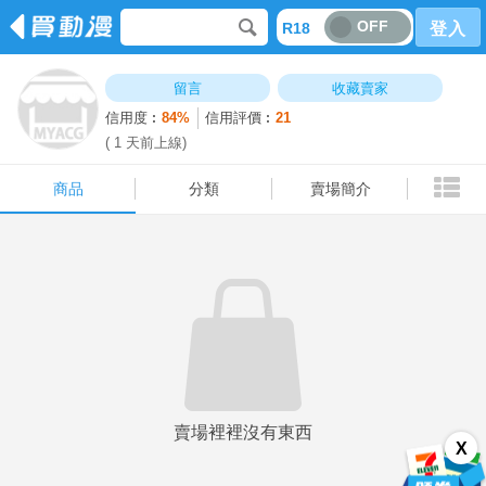
OFF
R18
登入
商品
分類
賣場簡介
留言
收藏賣家
信用度︰
84%
信用評價︰
21
( 1 天前上線)
商品
分類
賣場簡介
賣場裡裡沒有東西
X