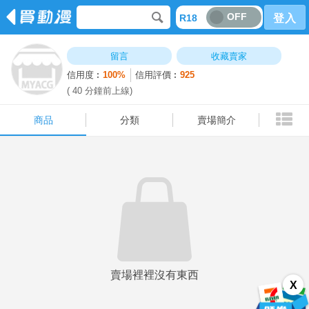
OFF
R18
登入
商品
分類
賣場簡介
留言
收藏賣家
信用度︰
100%
信用評價︰
925
( 40 分鐘前上線)
商品
分類
賣場簡介
賣場裡裡沒有東西
X