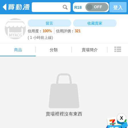
OFF
R18
登入
商品
分類
賣場簡介
留言
收藏賣家
信用度︰
100%
信用評價︰
321
( 1 小時前上線)
商品
分類
賣場簡介
賣場裡裡沒有東西
X