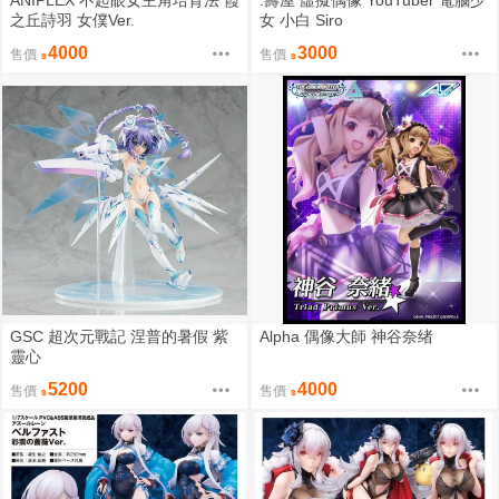
ANIPLEX 不起眼女主角培育法 霞
.壽屋 虛擬偶像 YouTuber 電腦少
之丘詩羽 女僕Ver.
女 小白 Siro
4000
3000
售價
售價
GSC 超次元戰記 涅普的暑假 紫
Alpha 偶像大師 神谷奈绪
靈心
5200
4000
售價
售價