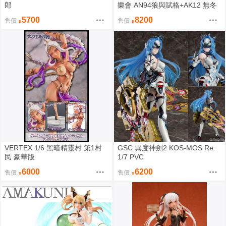
郎
樂會 AN94狼與賦格+AK12 無冬
詠嘆調套組 有紀念幣
5700
8200
售價
售價
VERTEX 1/6 黑暗精靈村 第1村
GSC 異度神劍2 KOS-MOS Re:
民 豪華版
1/7 PVC
6000
6200
售價
售價