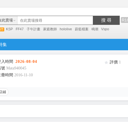
搜 尋
R1
在此賣場
KSP
FF47
子午計畫
家庭教師
hololive
蔚藍檔案
鳴潮
Vspo
特集
登入時間
2026-08-04
評價
1
帳號
Mata940045
註冊時間
2016-11-10
店鋪