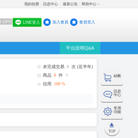
我的拍賣
訊息中心
最新公告
幫助中心
│
│
│
8 OFF
加入會員
會員登入
LINE登入
平台說明Q&A
未完成交易
0
次 (近半年)
商品
0
件
❔
結帳
信用
100
%
訊息
中心
常用
功能
TOP