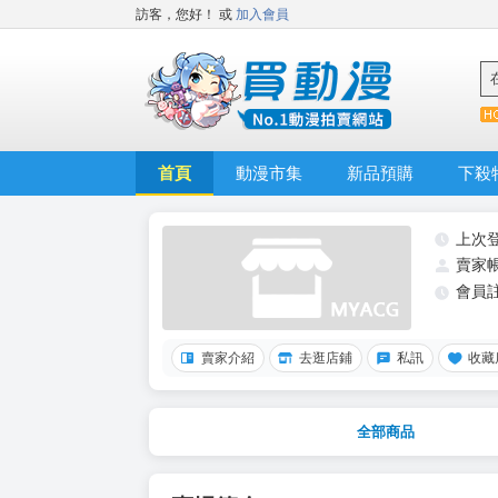
訪客，您好！
或
加入會員
首頁
動漫市集
新品預購
下殺
上次
賣家
會員
賣家介紹
去逛店鋪
私訊
收藏
全部商品