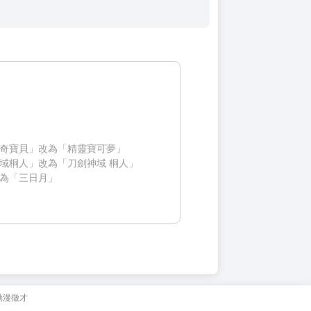
奇寶貝」改為「精靈寶可夢」
域桐人」改為「刀劍神域 桐人」
為「三日月」
動漫徵才