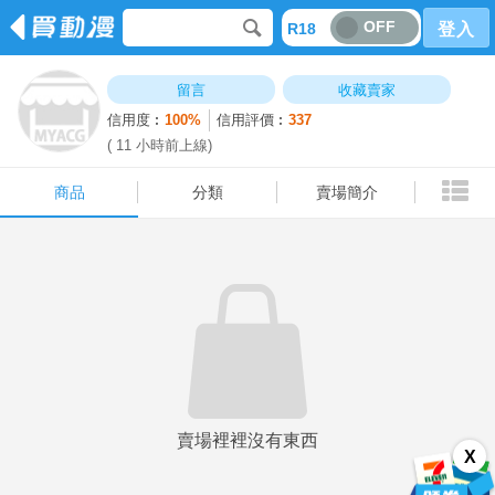
OFF
R18
登入
商品
分類
賣場簡介
留言
收藏賣家
信用度︰
100%
信用評價︰
337
( 11 小時前上線)
商品
分類
賣場簡介
賣場裡裡沒有東西
X