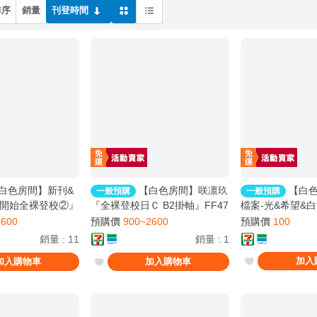
排序
銷量
刊登時間
白色房間】新刊&
【白色房間】咲凛玖
【白色
一般預購
一般預購
開始全裸登校②』
『全裸登校日Ｃ B2掛軸』FF47
檔案-光&希望&
6P 掛軸 套組 咲凛
新品 日本製 官方 代理 正版
FF47 蔚藍檔案 
2600
預購價
900~2600
預購價
100
邊 同人
銷量
:
11
銷量
:
1
加入
加入購物車
加入購物車