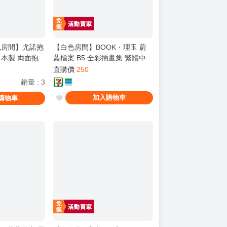
房間】尤諾抱
【白色房間】BOOK・理玉 蔚
日本製 両面抱
藍檔案 B5 全彩插畫集 繁體中
ライクトロンリ
文 蔚藍檔案 蔚藍檔案only 預購
直購價
250
銷量
:
3
加入購物車
購物車