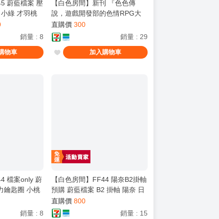
5 蔚藍檔案 壓
【白色房間】新刊 『色色傳
 小綠 才羽桃
說，遊戲開發部的色情RPG大
麗絲 花岡 柚子
冒險』 蔚藍檔案 B5 47P 無修
0
直購價
300
正 繁體中文 蔚藍檔案 FF45 蔚
銷量
:
8
銷量
:
29
藍檔案only 場前預購
購物車
加入購物車
 檔案only 蔚
【白色房間】FF44 陽奈B2掛軸
力鑰匙圈 小桃
預購 蔚藍檔案 B2 掛軸 陽奈 日
本 印刷 生產
直購價
800
銷量
:
8
銷量
:
15