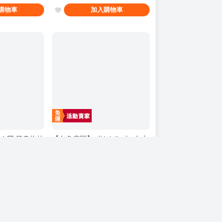
購物車
加入購物車
4 響 等身抱枕
【白色房間】《Hololive》 白上
れくしょん -
吹雪 白上フブキ 抱枕套 日本生
 日本生產直送
產直送
直購價
2500
銷量
:
4
購物車
加入購物車