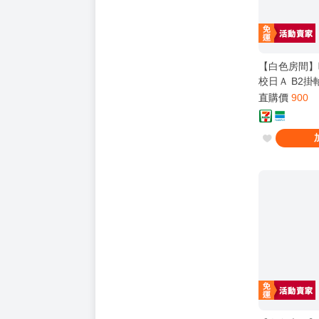
【白色房間】
校日Ａ B2掛軸
本製 官方 代
直購價
900