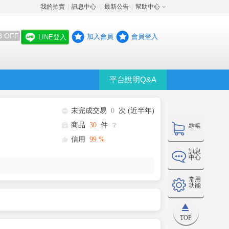
我的拍賣
訊息中心
最新公告
幫助中心
│
│
│
8 OFF
加入會員
會員登入
LINE登入
平台說明Q&A
未完成交易
0
次 (近半年)
商品
30
件
❔
結帳
信用
99
%
訊息
中心
常用
功能
TOP