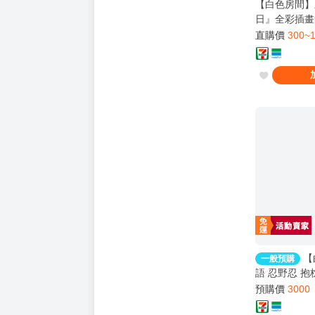
【白色房間】
日』全彩插畫集
掛軸 套組 咲
直購價
300~
NiCE2025 
【
一般預購
語 忍野忍 抱
日本生產直送
預購價
3000