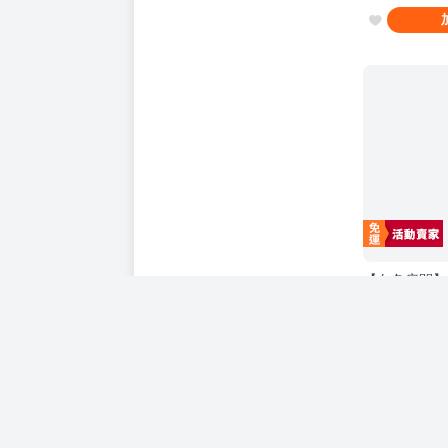
【白色房間】F
枕套 原神 甘雨
生產 直送
直購價
2500