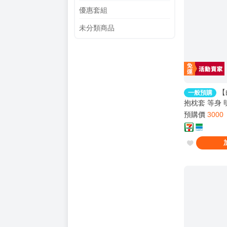
優惠套組
未分類商品
【
一般預購
抱枕套 等身 
両面抱き枕カ
預購價
3000
ップ A&J
R18