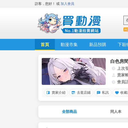
訪客，您好！
或
加入會員
首頁
動漫市集
新品預購
下殺
白色房
上次
賣家
會員
賣家介紹
去逛店鋪
私訊
收藏
全部商品
同人本