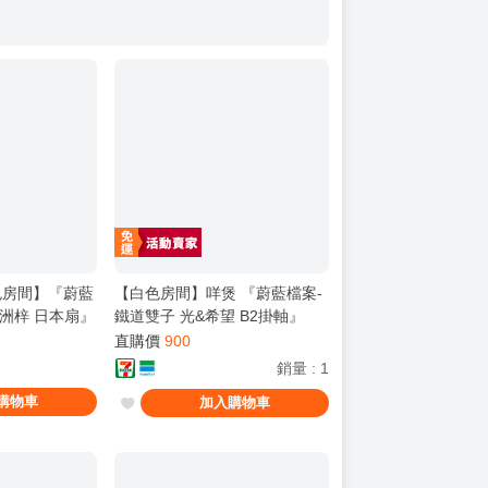
房間】『蔚藍
【白色房間】咩煲 『蔚藍檔案-
白洲梓 日本扇』
鐵道雙子 光&希望 B2掛軸』
日本扇 扇子 周
FF47 檔案ONLY Blue Archive
直購價
900
銷量
:
1
購物車
加入購物車