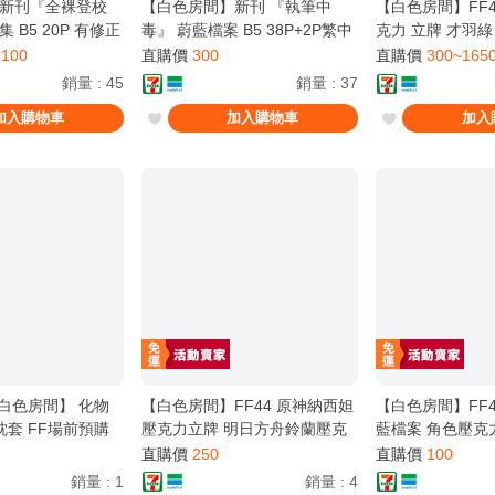
新刊『全裸登校
【白色房間】新刊 『執筆中
【白色房間】FF4
 B5 20P 有修正
毒』 蔚藍檔案 B5 38P+2P繁中
克力 立牌 才羽綠
凛玖 原創
版加筆 無修正 繁體中文 蔚藍檔
井 小桃 天童 愛
1100
直購價
300
直購價
300~165
FF45 少量現貨
案 FF45 蔚藍檔案only 場前預
銷量
:
45
銷量
:
37
購
加入購物車
加入購物車
加入
白色房間】 化物
【白色房間】FF44 原神納西妲
【白色房間】FF44
枕套 FF場前預購
壓克力立牌 明日方舟鈴蘭壓克
藍檔案 角色壓克
力鑰匙圈
小綠 澪紗
直購價
250
直購價
100
銷量
:
1
銷量
:
4