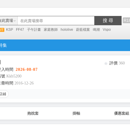
搜 尋
R1
在此賣場
KSP
FF47
子午計畫
家庭教師
hololive
蔚藍檔案
鳴潮
Vspo
特集
間
評價
360
登入時間
2026-08-07
帳號
Kkb5200
註冊時間
2016-12-26
店鋪
抱枕套
掛軸
優惠套組