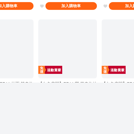
加入購物車
加入購物車
加入
F44 甘雨 等身抱
【白色房間】FF44 響 等身抱枕
【白色房間】FF4
 AGA 預購 日本
套 SP版 艦隊これくしょん -艦
套 一般版 艦隊こ
これ- Hibiki FF43場前預購 日
艦これ- Hibiki
直購價
2500
直購價
2500
本生產直送
銷量
:
1
銷量
:
7
加入
加入購物車
加入購物車