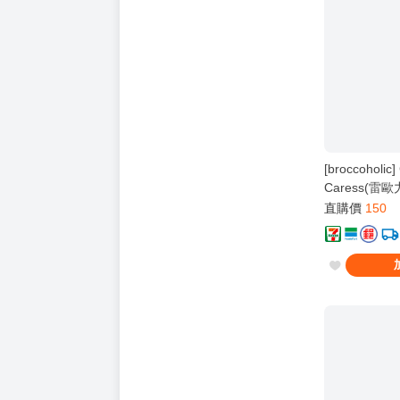
[broccoholic]
Caress(雷歐
酷 獵人)
直購價
150