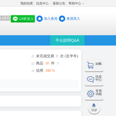
我的拍賣
訊息中心
最新公告
幫助中心
│
│
│
8 OFF
加入會員
會員登入
LINE登入
平台說明Q&A
未完成交易
0
次 (近半年)
商品
18
件
❔
結帳
信用
100
%
訊息
中心
常用
功能
TOP