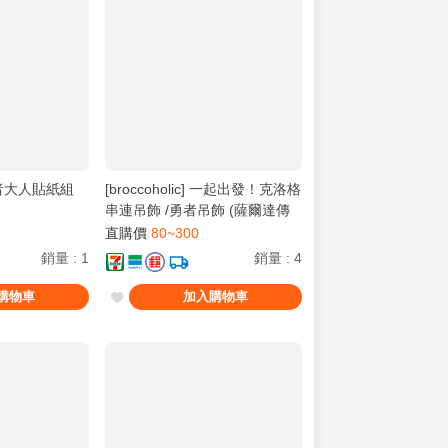
] 勇者大人貼紙組
[broccoholic] 一起出發！克洛格
串連吊飾 /勇者吊飾 (薩爾達傳
說)
直購價
80~300
銷量
:
1
銷量
:
4
購物車
加入購物車