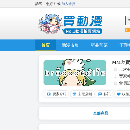
訪客，您好！
或
加入會員
首頁
動漫市集
新品預購
下殺
MMㄉ
上次
賣家
會員
賣家介紹
去逛店鋪
私訊
收藏
全部商品