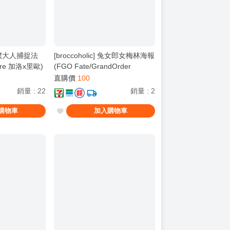
] 女僕大人捕捉法
[broccoholic] 兔女郎女梅林海報
re 加洛x里歐)
(FGO Fate/GrandOrder
Arcade 舊梅林)
直購價
100
銷量
:
22
銷量
:
2
購物車
加入購物車