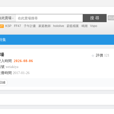
搜 尋
R1
在此賣場
KSP
FF47
子午計畫
家庭教師
hololive
蔚藍檔案
鳴潮
Vspo
特集
賣場
評價
121
登入時間
2026-08-06
帳號
weiakiya
註冊時間
2017-01-26
店鋪