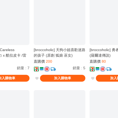
 Careless
[broccoholic] 天狗小姐喜歡迷路
[broccoholic
力 x 酷拉皮卡 /雷
的孩子 (原創 狐娘 巫女)
(薩爾達傳說)
直購價
200
直購價
80
銷量
:
7
銷量
:
5
加入購物車
加入購物車
加入