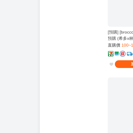
[預購] [broc
預購 (希多x
三冊)
直購價
100~