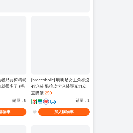
] 漂泊者只要榨精就
[broccoholic] 明明是女主角卻沒
就很多了 (鳴
有泳裝 酷拉皮卡泳裝壓克力立
牌 (獵人)
直購價
250
銷量
:
8
銷量
:
1
購物車
加入購物車