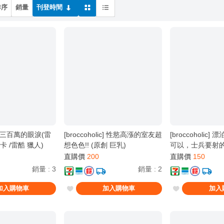
排序
銷量
刊登時間
ic] 三百萬的眼淚(雷
[broccoholic] 性慾高漲的室友超
[broccoholic
卡 /雷酷 獵人)
想色色!! (原創 巨乳)
可以，士兵要射的
潮 女漂泊者)
直購價
200
直購價
150
銷量
:
3
銷量
:
2
加入購物車
加入購物車
加入