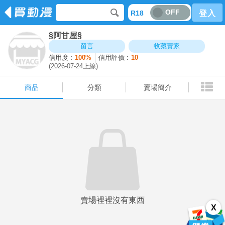
OFF
R18
登入
§阿甘屋§
商品
分類
賣場簡介
留言
收藏賣家
信用度︰
100%
信用評價︰
10
(2026-07-24上線)
商品
分類
賣場簡介
賣場裡裡沒有東西
X