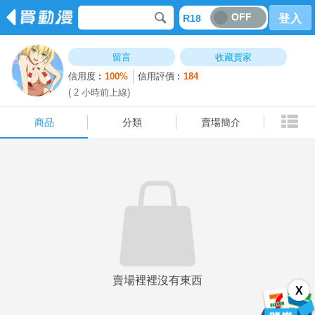
OFF
R18
登入
商品
分類
賣場簡介
留言
收藏賣家
信用度︰
100%
信用評價︰
184
( 2 小時前上線)
商品
分類
賣場簡介
賣場裡裡沒有東西
X