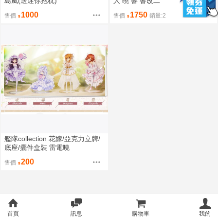
島風(送迷你抱枕)
人 曉 響 響改二
1000
1750
售價
售價
銷量:2
艦隊collection 花嫁/亞克力立牌/
底座/擺件盒裝 雷電曉
200
售價
首頁
訊息
購物車
我的