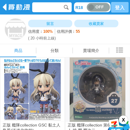
OFF
R18
登入
商品
分類
賣場簡介
留言
收藏賣家
信用度︰
100%
信用評價︰
55
( 20 小時前上線)
商品
分類
賣場簡介
X
正版 艦隊collection GSC 黏土人
正版 艦隊collection 第6驅逐 黏土