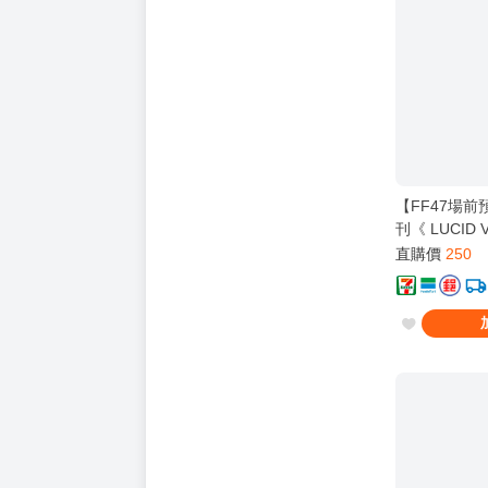
【FF47場
刊《 LUCID
工】
直購價
250