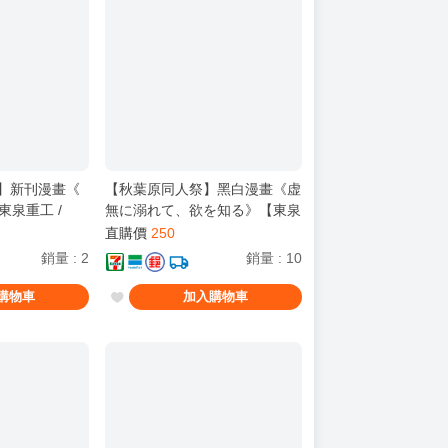
購】新刊漫畫《
【秋葉原同人祭】黑白漫畫《虚
東泉重工 /
無に溺れて、欲を知る》【東泉
手毬 / 秦谷美鈴 /
重工】[ 蔚藍檔案 / R18 / 戒野
直購價
250
像大師 / 全年
美咲/ 戒野ミサキ / ブルーアー
銷量
:
2
銷量
:
10
カイブ]
購物車
加入購物車