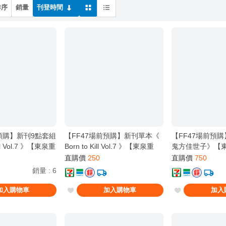
排序
銷量
刊登時間
前預購】新刊9點套組
【FF47場前預購】新刊單本《
【FF47場前預
ill Vol.7 》【東泉重
Born to Kill Vol.7 》【東泉重
鬼方佳世子》【東
案 ブルアカ / 鬼方
工】[ 蔚藍檔案 ブルアカ / 鬼方
藍檔案 ブルアカ 
直購價
250
直購價
750
 ]
佳世子 カヨコ ]
カヨコ ]
銷量
:
6
加入購物車
加入購物車
加入