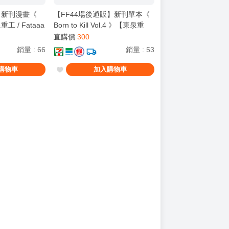
販】新刊漫畫《
【FF44場後通販】新刊單本《
工 / Fataaa
Born to Kill Vol.4 》【東泉重
幡海鈴 / 椎名立
工】[ 蔚藍檔案 ブルアカ / 鬼方
直購價
300
 Ave Mujica /
佳世子 カヨコ ]
銷量
:
66
銷量
:
53
Y ]
購物車
加入購物車