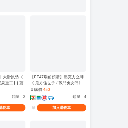
購】大滑鼠墊《
【FF47場前預購】壓克力立牌
泉重工】[ 蔚
《 鬼方佳世子 / 戰鬥兔女郎》
/ 鬼方佳世子
【東泉重工】[ 蔚藍檔案 ブルア
直購價
450
カ / 鬼方佳世子 カヨコ ]
銷量
:
3
銷量
:
4
購物車
加入購物車