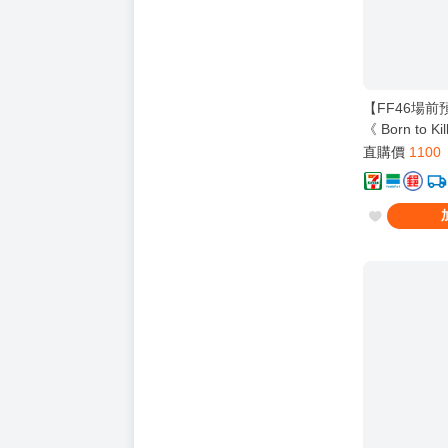
【FF46場
《 Born to K
工】[ 蔚藍檔
直購價
1100
佳世子 カヨコ