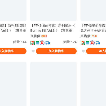
前預購】新刊8點套組
【FF46場前預購】新刊單本《
【FF46場前預
ill Vol.6 》【東泉重
Born to Kill Vol.6 》【東泉重
鬼方佳世子/皮衣
案 ブルアカ / 鬼方
工】[ 蔚藍檔案 ブルアカ / 鬼方
泉重工】[ 蔚藍檔
直購價
300
直購價
750
 ]
佳世子 カヨコ ]
鬼方佳世子 カヨコ
銷量
:
44
銷量
:
24
加入購物車
加入購物車
加入