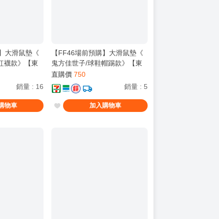
購】大滑鼠墊《
【FF46場前預購】大滑鼠墊《
紅襪款》【東
鬼方佳世子/球鞋帽踢款》【東
案 ブルアカ /
泉重工】[ 蔚藍檔案 ブルアカ /
直購價
750
 ]
鬼方佳世子 カヨコ ]
銷量
:
16
銷量
:
5
購物車
加入購物車