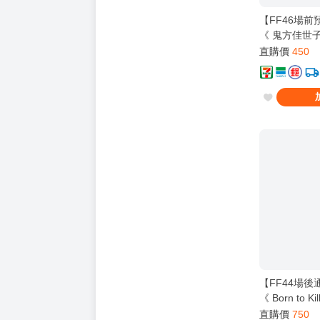
【FF46場
《 鬼方佳世
蔚藍檔案 ブル
直購價
450
子 カヨコ ]
【FF44場
《 Born to K
工】[ 蔚藍檔
直購價
750