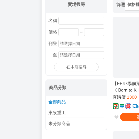
賣場搜尋
篩選
價格
名稱
~
價格
刊登
至
在本店搜尋
【FF47場
商品分類
《 Born to K
工】[ 蔚藍檔
直購價
1300
全部商品
佳世子 カヨコ
東泉重工
未分類商品