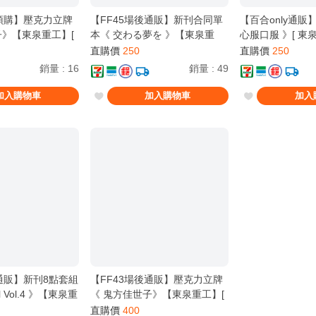
前預購】壓克力立牌
【FF45場後通販】新刊合同單
【百合only通
子》【東泉重工】[
本《 交わる夢を 》【東泉重
心服口服 》[ 東泉重
アカ / 鬼方佳世
工】[ 機動戰士鋼彈
/ 海鈴x立希 / 八
直購價
250
直購價
250
GQuuuuuuX ]
希 / BanG Dream!
銷量
:
16
銷量
:
49
全年齡 / 百合ONL
加入購物車
加入購物車
加入
後通販】新刊8點套組
【FF43場後通販】壓克力立牌
ill Vol.4 》【東泉重
《 鬼方佳世子》【東泉重工】[
案 ブルアカ / 鬼方
蔚藍檔案 ブルアカ / 鬼方佳世
直購價
400