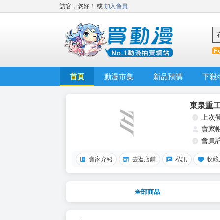
訪客，您好！
或
加入會員
首頁
動漫市集
新品預購
下殺
東泉重
上次
賣家
會員
賣家介紹
去逛店鋪
私訊
收藏
全部商品