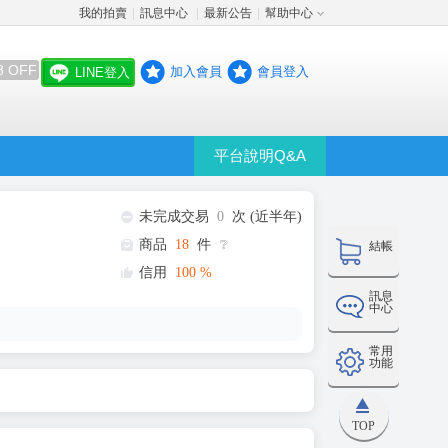
我的拍賣
訊息中心
最新公告
幫助中心
│
│
│
8 OFF
加入會員
會員登入
LINE登入
平台說明Q&A
未完成交易
0
次 (近半年)
商品
18
件
❔
結帳
信用
100
%
訊息
中心
常用
功能
TOP