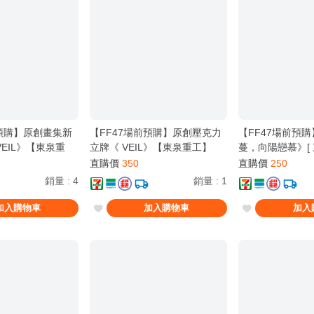
前預購】原創畫集新
【FF47場前預購】原創壓克力
【FF47場前預
 VEIL》【東泉重
立牌《 VEIL》【東泉重工】
蔓，向陽戀慕》[ 
Fataaa / 美鈴x
直購價
350
直購價
250
月村手毬 / 學園偶
銷量
:
4
銷量
:
1
齡 / 百合 ]
加入購物車
加入購物車
加入