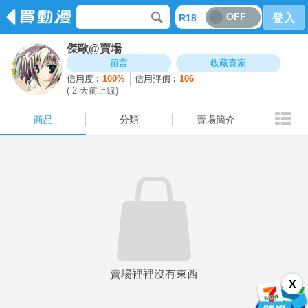
OFF
R18
登入
傑歐@賣場
商品
分類
賣場簡介
留言
收藏賣家
信用度︰
100%
信用評價︰
106
( 2 天前上線)
商品
分類
賣場簡介
賣場裡裡沒有東西
X