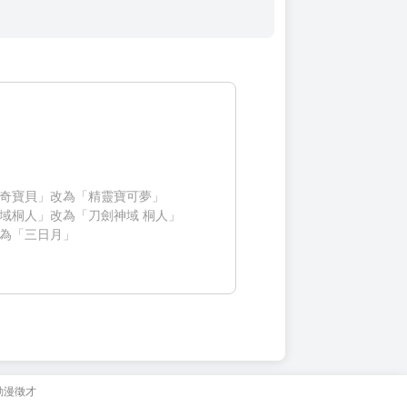
奇寶貝」改為「精靈寶可夢」
域桐人」改為「刀劍神域 桐人」
為「三日月」
動漫徵才