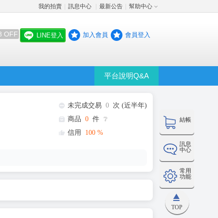
我的拍賣
訊息中心
最新公告
幫助中心
│
│
│
8 OFF
加入會員
會員登入
LINE登入
平台說明Q&A
未完成交易
0
次 (近半年)
商品
0
件
❔
結帳
信用
100
%
訊息
中心
常用
功能
TOP