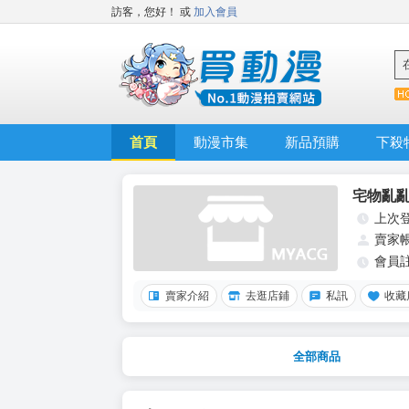
訪客，您好！
或
加入會員
首頁
動漫市集
新品預購
下殺
宅物亂
上次
賣家
會員
賣家介紹
去逛店鋪
私訊
收藏
全部商品