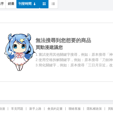
排序
銷量
刊登時間
無法搜尋到您想要的商品
買動漫建議您
1.
嘗試使用其他關鍵字搜尋，例如：原本搜尋「神
2.
使用空格拆解關鍵字，例如：原本搜尋「刀劍神
3.
簡化關鍵字，例如：原本搜尋「三日月宗近」改
動漫
常見問題
新手上路
會員約定書
聯絡客服
隱私權政策
買