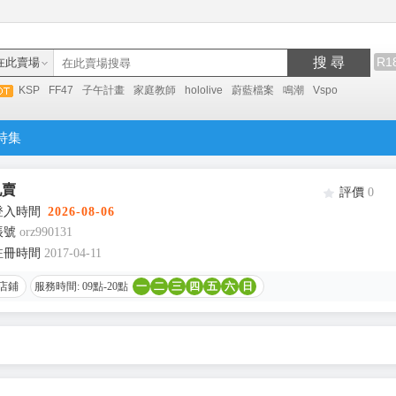
搜 尋
R1
在此賣場
KSP
FF47
子午計畫
家庭教師
hololive
蔚藍檔案
鳴潮
Vspo
特集
亂賣
評價
0
登入時間
2026-08-06
帳號
orz990131
註冊時間
2017-04-11
店鋪
服務時間: 09點-20點
一
二
三
四
五
六
日