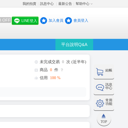
我的拍賣
訊息中心
最新公告
幫助中心
│
│
│
8 OFF
加入會員
會員登入
LINE登入
平台說明Q&A
未完成交易
0
次 (近半年)
商品
0
件
❔
結帳
信用
100
%
訊息
中心
常用
功能
TOP