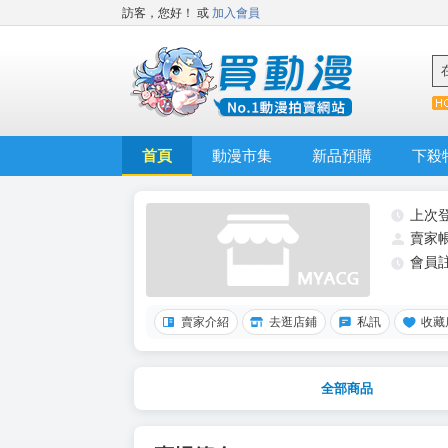
訪客，您好！
或
加入會員
首頁
動漫市集
新品預購
下殺
上次
賣家
會員
賣家介紹
去逛店鋪
私訊
收藏
全部商品