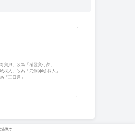
奇寶貝」改為「精靈寶可夢」
域桐人」改為「刀劍神域 桐人」
為「三日月」
動漫徵才