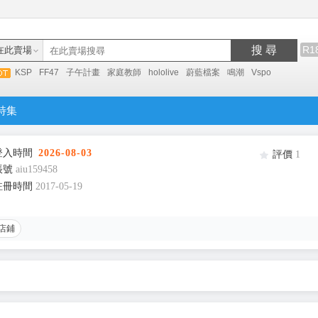
搜 尋
R1
在此賣場
KSP
FF47
子午計畫
家庭教師
hololive
蔚藍檔案
鳴潮
Vspo
特集
登入時間
2026-08-03
評價
1
帳號
aiu159458
註冊時間
2017-05-19
店鋪