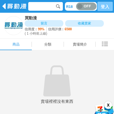
OFF
R18
登入
買動漫
商品
分類
賣場簡介
留言
收藏賣家
信用度︰
99%
信用評價︰
6588
( 1 小時前上線)
商品
分類
賣場簡介
賣場裡裡沒有東西
X