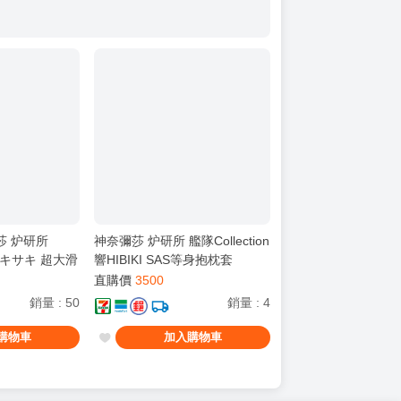
莎 炉研所
神奈彌莎 炉研所 艦隊Collection
 竜華キサキ 超大滑
響HIBIKI SAS等身抱枕套
直購價
3500
銷量
:
50
銷量
:
4
購物車
加入購物車