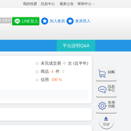
我的拍賣
訊息中心
最新公告
幫助中心
│
│
│
8 OFF
加入會員
會員登入
LINE登入
平台說明Q&A
未完成交易
0
次 (近半年)
商品
4
件
❔
結帳
信用
100
%
訊息
中心
常用
功能
TOP