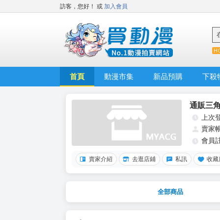
訪客，您好！
或
加入會員
首頁
動漫市集
新品預購
下殺
通販三
上次
賣家
會員
賣家介紹
去逛店鋪
私訊
收藏
全部商品