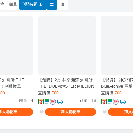
排序
銷量
刊登時間
 炉研所 THE
【預購】2月 神奈彌莎 炉研所
【現貨】 神奈彌
ER 刺繡徽章
THE IDOLM@STER MILLION
BlueArchive
LIVE! 望月杏奈 超大滑鼠墊
鼠墊
900
直購價
700
直購價
700
銷量
:
4
銷量
:
18
加入購物車
加入購物車
加入