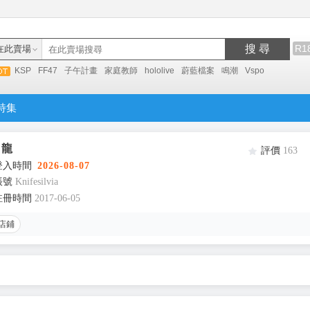
搜 尋
R1
在此賣場
KSP
FF47
子午計畫
家庭教師
hololive
蔚藍檔案
鳴潮
Vspo
特集
角龍
評價
163
登入時間
2026-08-07
帳號
Knifesilvia
註冊時間
2017-06-05
店鋪