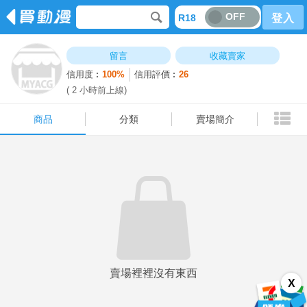
OFF
R18
登入
商品
分類
賣場簡介
留言
收藏賣家
信用度︰
100%
信用評價︰
26
( 2 小時前上線)
商品
分類
賣場簡介
賣場裡裡沒有東西
X