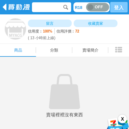
OFF
R18
登入
商品
分類
賣場簡介
留言
收藏賣家
信用度︰
100%
信用評價︰
72
( 13 小時前上線)
商品
分類
賣場簡介
賣場裡裡沒有東西
X