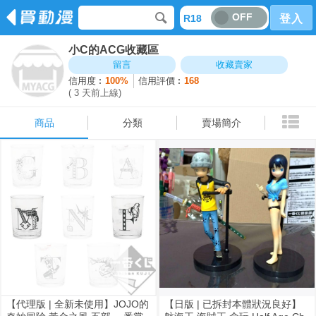
OFF
R18
登入
小C的ACG收藏區
商品
分類
賣場簡介
留言
收藏賣家
信用度︰
100%
信用評價︰
168
( 3 天前上線)
商品
分類
賣場簡介
【代理版 | 全新未使用】JOJO的
【日版 | 已拆封本體狀況良好】