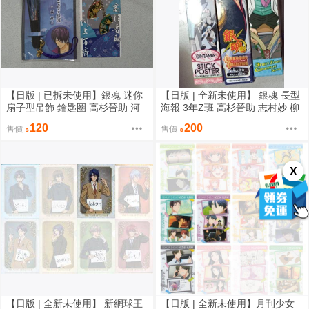
【日版 | 已拆未使用】銀魂 迷你
【日版 | 全新未使用】 銀魂 長型
扇子型吊飾 鑰匙圈 高杉晉助 河
海報 3年Z班 高杉晉助 志村妙 柳
上萬齊
生九兵衛 志村新八 神樂 土方十
120
200
售價
售價
四郎 桂小太郎 沖田總悟
X
【日版 | 全新未使用】 新網球王
【日版 | 全新未使用】月刊少女