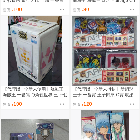
奇妙冒險 黃金之風 五部 一番賞
航海王 海賊王 盒玩 Half Age Ch
第二彈 E賞 玻璃杯 福葛 紫煙
aracter vol.4 羅賓
100
80
售價
售價
【代理版 | 全新未使用】航海王
【代理版 | 全新未拆封】新網球
海賊王 一番賞 Q角色世界 王下七
王子 一番賞 王子歸來 G賞 收納
武海篇 I賞 玻璃杯
袋 小物包
100
120
售價
售價