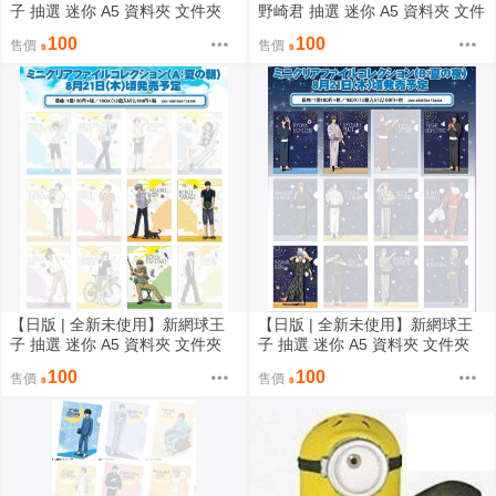
子 抽選 迷你 A5 資料夾 文件夾
野崎君 抽選 迷你 A5 資料夾 文件
白色情人節篇 忍足侑士
夾 前野密也 鹿島遊 若松博隆
100
100
售價
售價
【日版 | 全新未使用】新網球王
【日版 | 全新未使用】新網球王
子 抽選 迷你 A5 資料夾 文件夾
子 抽選 迷你 A5 資料夾 文件夾
夏日篇 柳蓮二 仁王雅治 忍足謙
夏夜篇 越前龍馬 不二周助 仁王
100
100
售價
售價
也
雅治 忍足侑士