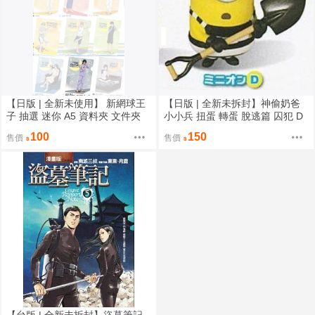
【日版 | 全新未使用】 新網球王
【日版 | 全新未拆封】神偷奶爸
子 抽選 迷你 A5 資料夾 文件夾
小小兵 扭蛋 轉蛋 脫逃篇 囚犯 D
睡前篇 越前龍馬 忍足侑士
款 鏟子ver.
100
150
售價
售價